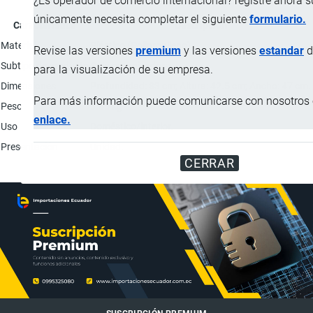
¿Es operador de comercio internacional? registre ahora 
únicamente necesita completar el siguiente
formulario.
Característica
Descripción
Material
Plástico (Polipropileno).
Revise las versiones
premium
y las versiones
estandar
d
Subtipo de producto
Caja organizadora.
para la visualización de su empresa.
Dimensiones
Profundidad: 83 cm; Altura: 42.5 cm; Ancho: 47 cm.
Para más información puede comunicarse con nosotros e
Peso
3.65 kg
enlace.
Uso
Doméstico/interior.
Presentación
Unidad.
CERRAR