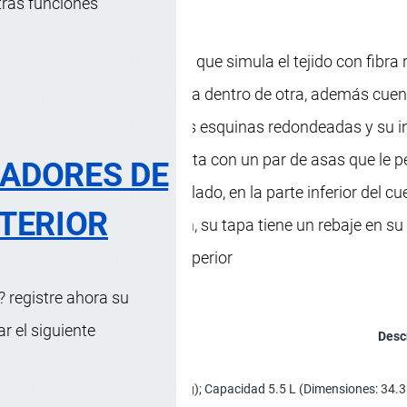
tras funciones
on diseño moderno y acabo que simula el tejido con fibra 
 que le permite insertarse una dentro de otra, además cue
 que se atrapen entre sí, sus esquinas redondeadas y su int
y facilita su limpieza, cuenta con un par de asas que le p
RADORES DE
en su manipulación y traslado, en la parte inferior del cu
TERIOR
ita el desgaste por fricción, su tapa tiene un rebaje en su
otra canastilla en el nivel superior
 registre ahora su
 el siguiente
Desc
 29 x 21 x 15 cm, Peso: 0.2965 kg); Capacidad 5.5 L (Dimensiones: 34.3 