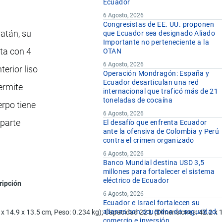
Ecuador
6 Agosto, 2026
Congresistas de EE. UU. proponen
ratán, su
que Ecuador sea designado Aliado
Importante no perteneciente a la
nta con 4
OTAN
6 Agosto, 2026
erior liso
Operación Mondragón: España y
Ecuador desarticulan una red
ermite
internacional que traficó más de 21
toneladas de cocaína
erpo tiene
6 Agosto, 2026
 parte
El desafío que enfrenta Ecuador
ante la ofensiva de Colombia y Perú
contra el crimen organizado
6 Agosto, 2026
Banco Mundial destina USD 3,5
millones para fortalecer el sistema
eléctrico de Ecuador
ripción
6 Agosto, 2026
Ecuador e Israel fortalecen su
alianza con acuerdos de seguridad,
x 14.9 x 13.5 cm, Peso: 0.234 kg); Capacidad 22 L (Dimensiones: 42.2 x 1
comercio e inversión