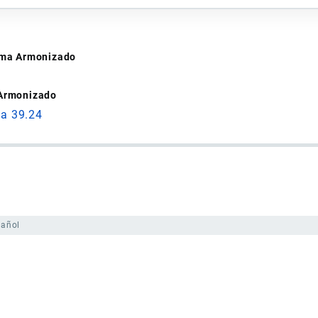
tema Armonizado
 Armonizado
da 39.24
pañol