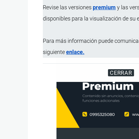
Color
Disponible en distintos colo
Revise las versiones
premium
y las ver
Uso
Doméstico, para ordenar y o
disponibles para la visualización de su
Presentación
Unidad.
Para más información puede comunicar
siguiente
enlace.
CERRAR