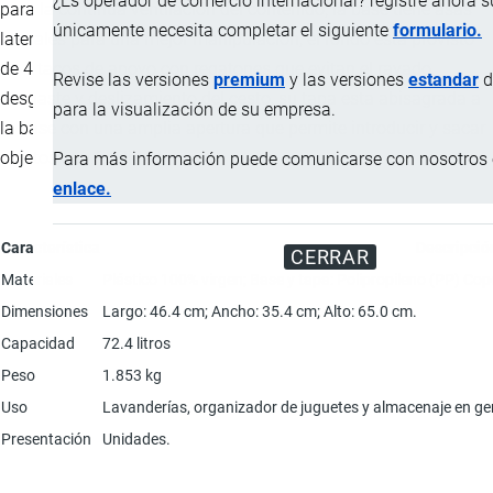
¿Es operador de comercio internacional? registre ahora 
para la continua ventilación del contenido, la base tiene asas
únicamente necesita completar el siguiente
formulario.
laterales para una mejor manipulación, el fondo está provisto
de 4 tacos de apoyo con regatones que evitan el rayado,
Revise las versiones
premium
y las versiones
estandar
d
desgaste y deslizamiento del cesto, su tapa esta abisagrada a
para la visualización de su empresa.
la base con una amplia apertura que permite introducir y sacar
objetos con facilidad.
Para más información puede comunicarse con nosotros e
enlace.
Característica
Descripció
CERRAR
Materiales
Plástico 100% virgen; Base y tapa: Polipropileno (PP) Co
Dimensiones
Largo: 46.4 cm; Ancho: 35.4 cm; Alto: 65.0 cm.
Capacidad
72.4 litros
Peso
1.853 kg
Uso
Lavanderías, organizador de juguetes y almacenaje en ge
Presentación
Unidades.