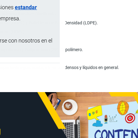
siones
estandar
n polímero Random Clarificado.
 empresa.
nsidad (HDPE) y Polietileno de Baja Densidad (LDPE).
nsidad (HDPE).
se con nosotros en el
mopolímero y Polipropileno (PP) Copolímero.
porte de agua, aceite, alimentos densos y líquidos en general.