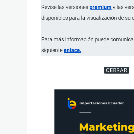
Capacidad a rebase
16.6 L
Revise las versiones
premium
y las ver
Base
Polipropileno (PP) co
disponibles para la visualización de su
Tapa
Polietileno de Alta De
Mango
Polietileno de Alta De
Para más información puede comunicar
Asa
Acero galvanizado.
Caño
Polipropileno (PP) Ho
siguiente
enlace.
Materiales
Plásticos 100% virgen.
Uso
Almacenamiento y trans
CERRAR
Presentación
Unidades.