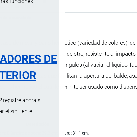
tras funciones
s …
, 1 Enero, 2025
ción Arancelaria
a, asa de metal y caño hermético (variedad de colores), d
 permite insertar uno dentro de otro, resistente al impacto
RADORES DE
ran rigidez), interior sin ángulos (al vaciar el líquido, faci
TERIOR
ible con 2 lengüetas que facilitan la apertura del balde, as
 caño hermético el cual le permite ser usado como dispen
 registre ahora su
 el siguiente
Descripción
m; Diámetro de boca: 29.3 cm; Altura: 31.1 cm.