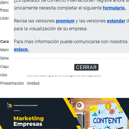
¿Es operador de comercio internacional? registre ahora 
denominado “Cooler” para mantener el contenido helado y/o
únicamente necesita completar el siguiente
formulario.
fresco, resistente al impacto y deformaciones, que puede ser
usado en lugares como el hogar, oficina, escuela, gimnasio, etc.
Revise las versiones
premium
y las versiones
estandar
d
para la visualización de su empresa.
Para más información puede comunicarse con nosotros e
Característica
enlace.
Materiales
Argolla, Tapa y Tapita: Polipropileno (PP) Homopolimero y
Dimensiones
Altura: 29.2 cm; Anchura mayor: 11.4 cm.
Capacidad
2 L
CERRAR
Uso
Contenedor para el transporte de líquidos.
Presentación
Unidad.