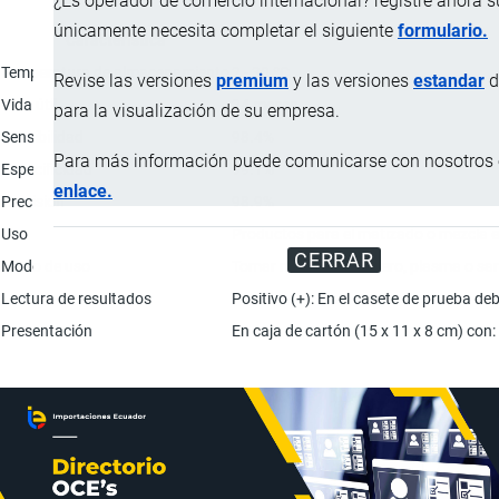
¿Es operador de comercio internacional? registre ahora 
únicamente necesita completar el siguiente
formulario.
Característica
Temperatura de almacenamiento
2 - 30 ºC
Revise las versiones
premium
y las versiones
estandar
d
Vida útil
24 meses.
para la visualización de su empresa.
Sensibilidad
98.4%
Para más información puede comunicarse con nosotros e
Especificidad
99.1%
enlace.
Precisión
98.9%
Uso
Productos para el matizado o mezcla en 
CERRAR
Modo de uso
Tomar muestra del suero, plasma o sangr
Lectura de resultados
Positivo (+): En el casete de prueba debe
Presentación
En caja de cartón (15 x 11 x 8 cm) con