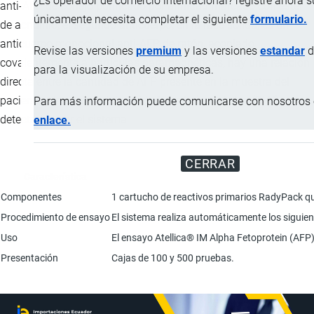
¿Es operador de comercio internacional? registre ahora 
anti-AFP de conejo purificado por afinidad marcado con éster
únicamente necesita completar el siguiente
formulario.
de acridinio, el segundo anticuerpo, en la fase sólida, es un
anticuerpo monoclonal anti-AFP de ratón, acoplado
Revise las versiones
premium
y las versiones
estandar
d
covalentemente a partículas paramagnéticas, hay una relación
para la visualización de su empresa.
directa entre la cantidad de AFP presente en la muestra del
paciente y la cantidad de unidades relativas de luz (RLU)
Para más información puede comunicarse con nosotros e
detectadas por el sistema.
enlace.
CERRAR
Característica
Componentes
1 cartucho de reactivos primarios RadyPack qu
Procedimiento de ensayo
El sistema realiza automáticamente los siguient
Uso
El ensayo Atellica® IM Alpha Fetoprotein (AFP) 
Presentación
Cajas de 100 y 500 pruebas.