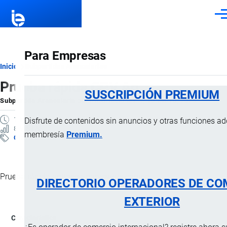
Pasar al contenido principal
Men
Para Empresas
Ruta
Inicio
Subpartidas Arancelarias
Prueba rápida CPV Ag
de
SUSCRIPCIÓN PREMIUM
Subpartida Arancelaria
por
Importaciones …
, 10 Marzo, 2025
navegación
1 MINUTO
Disfrute de contenidos sin anuncios y otras funciones a
8 VISTAS
membresía
Premium.
Clasificación Arancelaria
Prueba rápida antígeno parvovirus canino.
DIRECTORIO OPERADORES DE CO
EXTERIOR
Característica