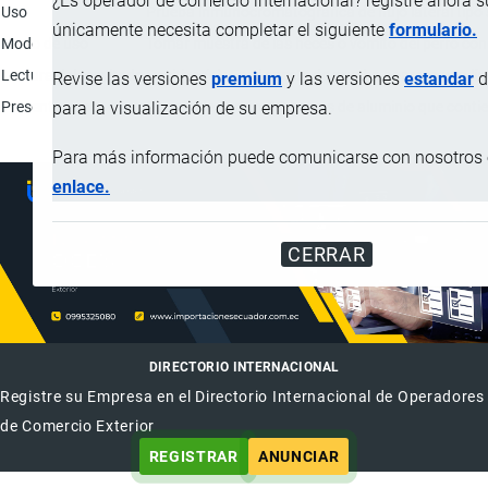
¿Es operador de comercio internacional? registre ahora 
Uso
Prueba inmunocromatográfica de flujo lateral tipo s
únicamente necesita completar el siguiente
formulario.
Modo de uso
Tomar muestra de las heces o vomito del perro con e
Lectura del resultado
Positivo (+): En el casete de prueba aparece una línea
Revise las versiones
premium
y las versiones
estandar
d
Presentación
En caja de cartón: 10 bolsas de aluminio que conti
para la visualización de su empresa.
Para más información puede comunicarse con nosotros e
enlace.
CERRAR
DIRECTORIO INTERNACIONAL
Registre su Empresa en el Directorio Internacional de Operadores
de Comercio Exterior
REGISTRAR
ANUNCIAR