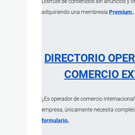
Disfrute de contenidos sin anuncios y o
adquiriendo una membresía
Premium.
Prueba rápida antígeno virus Dis
Característica
DIRECTORIO OPE
Uso
Prueba inmunocromatog
Modo de uso
Introducir el hisopo 
COMERCIO EX
Lectura del resultado
Positivo (+): En el ca
Presentación
En caja de cartón: 10
¿Es operador de comercio internacional?
empresa, únicamente necesita completar
formulario.