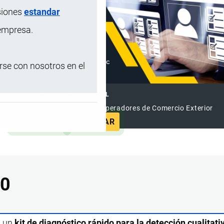
siones
estandar
 empresa.
se con nosotros en el
DIRECTORIO INTERNACIONAL
el Directorio Internacional de Operadores de Comercio Exterior
REGISTRAR
ANUNCIAR
00
s un
kit de diagnóstico rápido para la detección cualitati