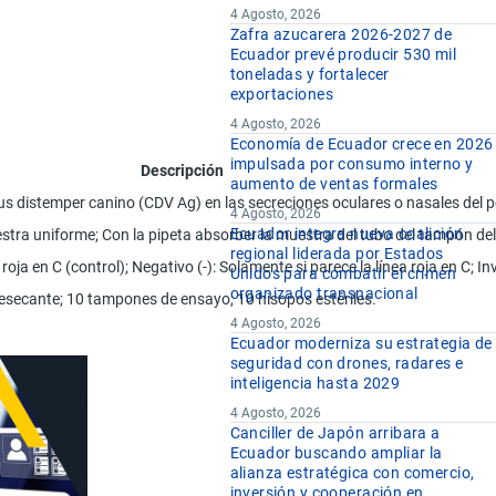
4 Agosto, 2026
Zafra azucarera 2026-2027 de
Ecuador prevé producir 530 mil
toneladas y fortalecer
exportaciones
4 Agosto, 2026
Economía de Ecuador crece en 2026
impulsada por consumo interno y
Descripción
aumento de ventas formales
rus distemper canino (CDV Ag) en las secreciones oculares o nasales del p
4 Agosto, 2026
Ecuador integra nueva coalición
stra uniforme; Con la pipeta absorber la muestra del tubo del tampón del e
regional liderada por Estados
roja en C (control); Negativo (-): Solamente si parece la línea roja en C; In
Unidos para combatir el crimen
organizado transnacional
desecante; 10 tampones de ensayo; 10 hisopos estériles.
4 Agosto, 2026
Ecuador moderniza su estrategia de
seguridad con drones, radares e
inteligencia hasta 2029
4 Agosto, 2026
Canciller de Japón arribara a
Ecuador buscando ampliar la
alianza estratégica con comercio,
inversión y cooperación en