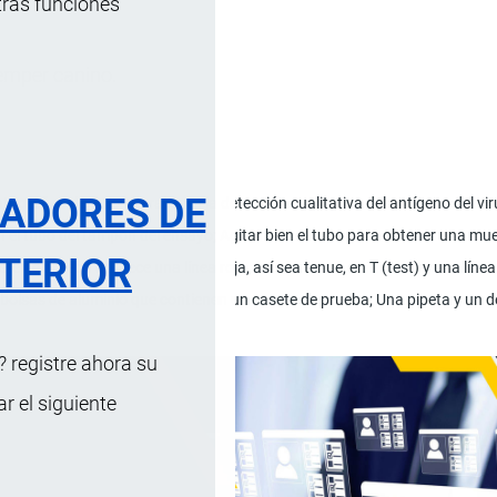
tras funciones
temper canino.
RADORES DE
ráfica de flujo lateral para la detección cualitativa del antígeno del vi
en el tubo del tampón del ensayo; Agitar bien el tubo para obtener una mue
TERIOR
sete de prueba aparece una línea roja, así sea tenue, en T (test) y una línea 
 bolsas de aluminio que contienen un casete de prueba; Una pipeta y un 
 registre ahora su
 el siguiente