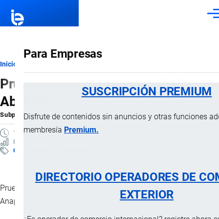
Pasar al contenido principal
Men
Para Empresas
Ruta
Inicio
Subpartidas Arancelarias
Prueba rápida combinada EHR -
de
SUSCRIPCIÓN PREMIUM
Ab/ANA
navegación
Subpartida Arancelaria
por
Importaciones …
, 10 Marzo, 2025
Disfrute de contenidos sin anuncios y otras funciones a
membresía
Premium.
1 MINUTO
8 VISTAS
Clasificación Arancelaria
DIRECTORIO OPERADORES DE CO
Prueba de diagnóstico rápida combinada anticuerpo Ehrlichia -
EXTERIOR
Anaplasma canino.