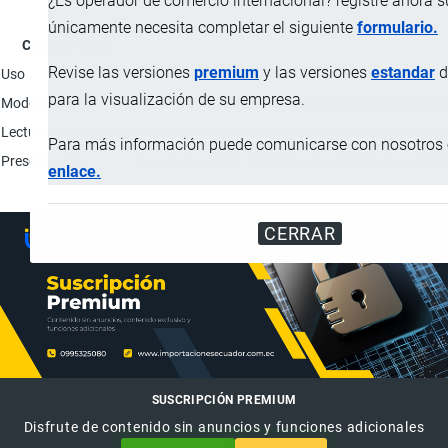
¿Es operador de comercio internacional? registre ahora 
únicamente necesita completar el siguiente
formulario.
Característica
Revise las versiones
premium
y las versiones
estandar
d
Uso
Prueba inmunocromatográfica de flujo lateral para l
para la visualización de su empresa.
Modo de uso
Tomar muestra del suero, plasma o sangre con el got
Lectura del resultado
Positivo (+) : En el casete de prueba deben aparecer 
Para más información puede comunicarse con nosotros e
Presentación
En caja de cartón: 10 bolsas de aluminio que conti
enlace.
CERRAR
SUSCRIPCIÓN PREMIUM
Disfrute de contenido sin anuncios y funciones adicionales