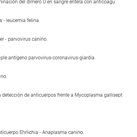
erminación del dímero D en sangre entera con anticoagu
- leucemia felina.
r - parvovirus canino.
ple antígeno parvovirus-coronavirus-giardia.
ino.
 detección de anticuerpos frente a Mycoplasma gallisept
ticuerpo Ehrlichia - Anaplasma canino.