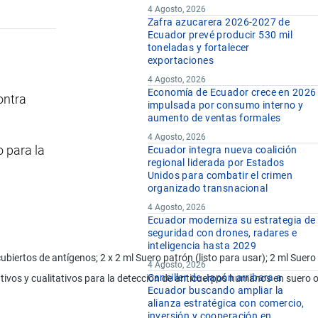
4 Agosto, 2026
Zafra azucarera 2026-2027 de
Ecuador prevé producir 530 mil
toneladas y fortalecer
exportaciones
4 Agosto, 2026
Economía de Ecuador crece en 2026
ontra
impulsada por consumo interno y
aumento de ventas formales
4 Agosto, 2026
 para la
Ecuador integra nueva coalición
regional liderada por Estados
Unidos para combatir el crimen
organizado transnacional
4 Agosto, 2026
Ecuador moderniza su estrategia de
seguridad con drones, radares e
inteligencia hasta 2029
ecubiertos de antígenos; 2 x 2 ml Suero patrón (listo para usar); 2 ml Sue
4 Agosto, 2026
Canciller de Japón arribara a
vos y cualitativos para la detección de anticuerpos humanos en suero o 
Ecuador buscando ampliar la
alianza estratégica con comercio,
inversión y cooperación en