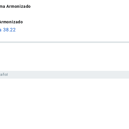
tema Armonizado
 Armonizado
a 38.22
pañol