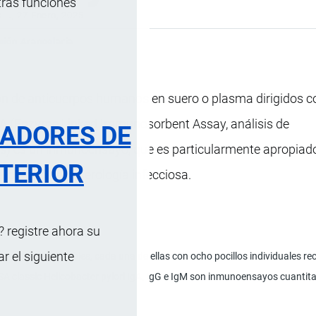
tras funciones
s …
, 27 Enero, 2025
ción Arancelaria
ión de anticuerpos humanos en suero o plasma dirigidos c
ISA (Enzyme Linked Immunosorbent Assay, análisis de
RADORES DE
) es un inmunoensayo, que es particularmente apropiado
TERIOR
l campo de la serología infecciosa.
 registre ahora su
 el siguiente
ón en tiras separables, cada una de ellas con ocho pocillos individuales r
 classic Helicobacter pylori IgA, IgG e IgM son inmunoensayos cuantitati