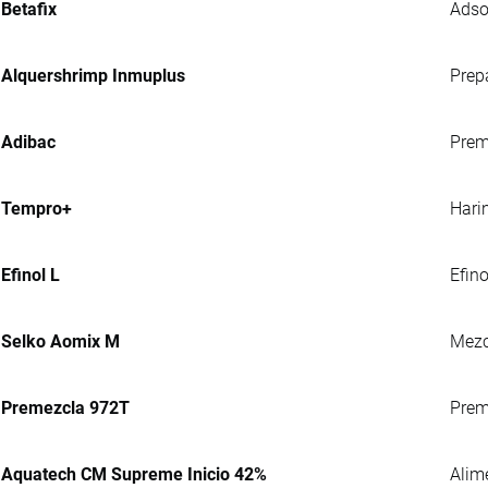
Betafix
Adso
Alquershrimp Inmuplus
Prep
Adibac
Prem
Tempro+
Hari
Efinol L
Efin
Selko Aomix M
Mezc
Premezcla 972T
Preme
Aquatech CM Supreme Inicio 42%
Alim