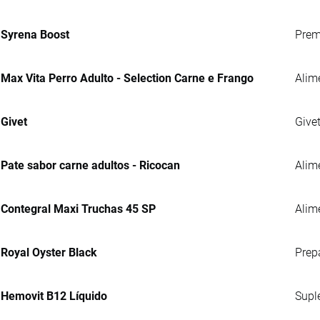
Syrena Boost
Prem
Max Vita Perro Adulto - Selection Carne e Frango
Alim
Givet
Give
Pate sabor carne adultos - Ricocan
Alim
Contegral Maxi Truchas 45 SP
Alime
Royal Oyster Black
Prep
Hemovit B12 Líquido
Supl