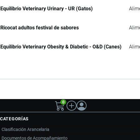
Equilibrio Veterinary Urinary - UR (Gatos)
Alim
Ricocat adultos festival de sabores
Alim
Equilibrio Veterinary Obesity & Diabetic - O&D (Canes)
Alim
0
CATEGORÍAS
Clasificación Arancelaria
Documentos de Acompañamiento