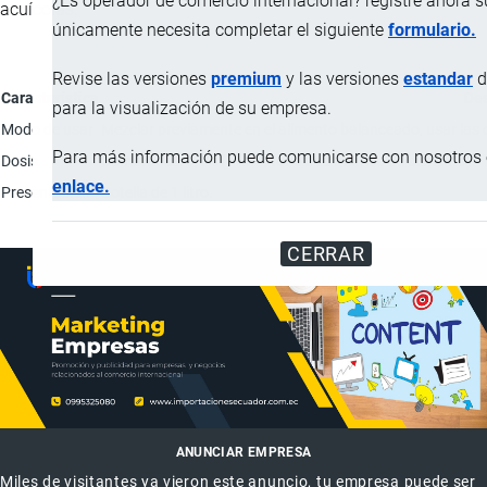
¿Es operador de comercio internacional? registre ahora 
acuícolas.
únicamente necesita completar el siguiente
formulario.
Revise las versiones
premium
y las versiones
estandar
d
Característica
Des
para la visualización de su empresa.
Modo de usar
Mezclar previamente en el alimento balanceado, usar las 
Para más información puede comunicarse con nosotros e
Dosis
Camarones: 0,1% (1 litro/tonelada métrica de alimento).
enlace.
Presentación
Botella de 1 litro.
CERRAR
ANUNCIAR EMPRESA
Miles de visitantes ya vieron este anuncio, tu empresa puede ser