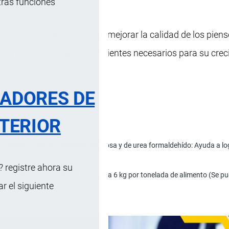
tras funciones
en acuicultura, eficaz para mejorar la calidad de los piens
 animales reciban los nutrientes necesarios para su crec
RADORES DE
TERIOR
o.
inclusión y libre de carbometilcelulosa y de urea formaldehído: Ayuda a 
 registre ahora su
re que la aplicación inicial sea de 5 a 6 kg por tonelada de alimento (Se 
 el siguiente