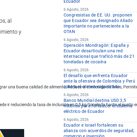
Ecuador
6 Agosto, 2026
Congresistas de EE. UU. proponen
os, al
que Ecuador sea designado Aliado
Importante no perteneciente a la
imiento y
OTAN
6 Agosto, 2026
Operación Mondragón: España y
Ecuador desarticulan una red
internacional que traficó más de 21
toneladas de cocaína
6 Agosto, 2026
El desafío que enfrenta Ecuador
ante la ofensiva de Colombia y Perú
contra el crimen organizado
lograr una buena calidad de alimento; Reduce el contenido de finos; Permi
6 Agosto, 2026
Banco Mundial destina USD 3,5
puede ir reduciendo la tasa de inclusión en 0,5 kg/tonelada hasta el punto 
millones para fortalecer el sistema
eléctrico de Ecuador
6 Agosto, 2026
Ecuador e Israel fortalecen su
alianza con acuerdos de seguridad,
comercio e inversión