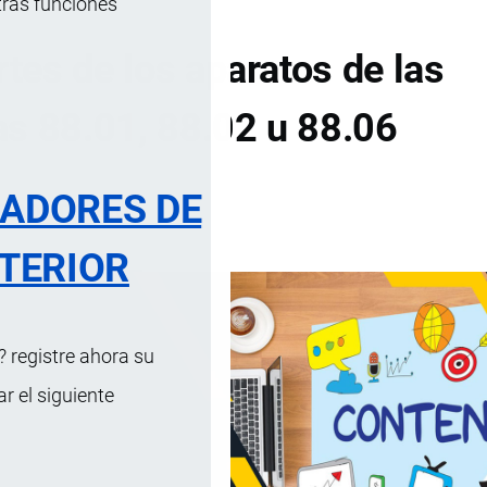
tras funciones
tes de los aparatos de las
as 88.01, 88.02 u 88.06
RADORES DE
DE CONTENIDOS
TERIOR
 registre ahora su
 el siguiente