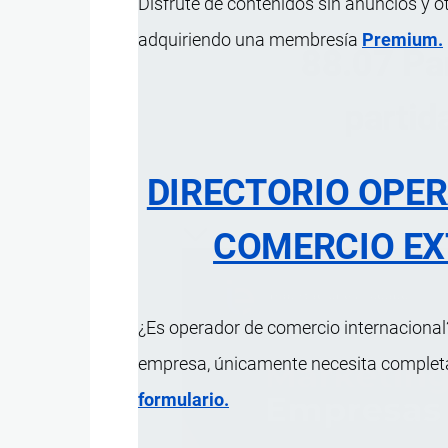
Disfrute de contenidos sin anuncios y o
adquiriendo una membresía
Premium.
88.07 Par
partid
DIRECTORIO OPE
ÍNDICE 
COMERCIO EX
¿Es operador de comercio internacional?
empresa, únicamente necesita completar
formulario.