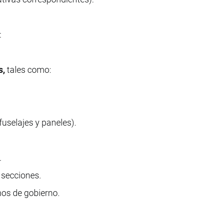
:
s,
tales como:
fuselajes y paneles).
.
 secciones.
nos de gobierno.