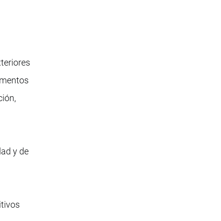
xteriores
timentos
ción,
dad y de
itivos