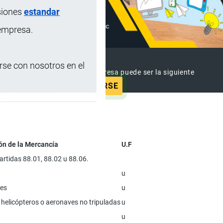
siones
estandar
 empresa.
ANUNCIAR EMPRESA
se con nosotros en el
 ya vieron este anuncio, tu empresa puede ser la siguiente
ANUNCIAR
SUSCRIBIRSE
ón de la Mercancía
U.F
artidas 88.01, 88.02 u 88.06.
u
tes
u
 helicópteros o aeronaves no tripuladas
u
u