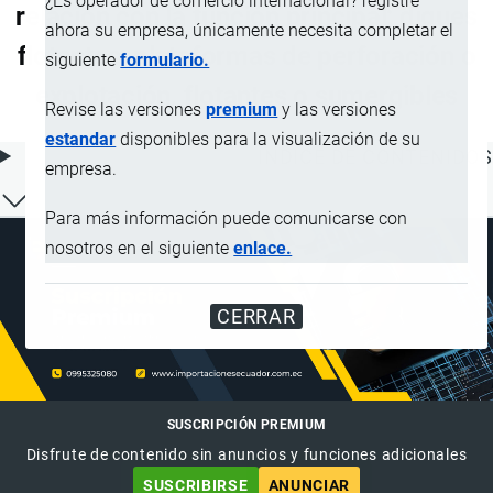
¿Es operador de comercio internacional? registre
relación con la función principal; diques
ahora su empresa, únicamente necesita completar el
flotantes; plataformas de perforación o
siguiente
formulario.
explotación, flotantes o sumergibles
Revise las versiones
premium
y las versiones
estandar
disponibles para la visualización de su
ÍNDICE DE CONTENIDOS
empresa.
Para más información puede comunicarse con
nosotros en el siguiente
enlace.
CERRAR
SUSCRIPCIÓN PREMIUM
Disfrute de contenido sin anuncios y funciones adicionales
SUSCRIBIRSE
ANUNCIAR