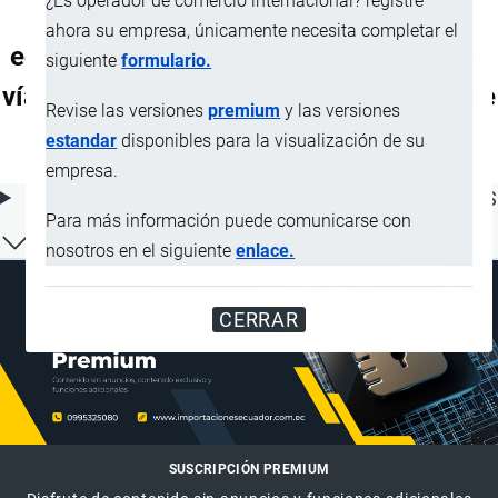
¿Es operador de comercio internacional? registre
vagones taller, vagones grúa, vagones
ahora su empresa, únicamente necesita completar el
equipados para apisonar balasto, alinear
siguiente
formulario.
vías, coches para ensayos y vagonetas de
Revise las versiones
premium
y las versiones
inspección de vías)
estandar
disponibles para la visualización de su
empresa.
ÍNDICE DE CONTENIDOS
Para más información puede comunicarse con
nosotros en el siguiente
enlace.
CERRAR
SUSCRIPCIÓN PREMIUM