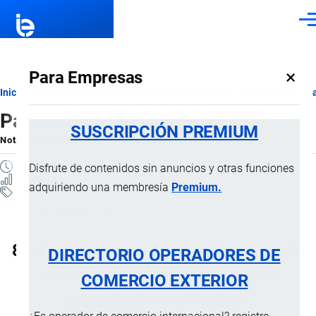
Pasar al contenido principal
Men
×
Para Empresas
Ruta
Inicio
Notas Explicativas del Sistema Armonizado
Sección XVII
Ca
Partida 86.01
de
SUSCRIPCIÓN PREMIUM
Nota Explicativa
por
Importaciones …
, 22 Julio, 2024
navegación
1 MINUTO
Disfrute de contenidos sin anuncios y otras funciones
4 VISTAS
adquiriendo una membresía
Premium.
Notas Explicativas
Clasificación Arancelaria
86.01 Locomotoras y locotractores, de
DIRECTORIO OPERADORES DE
fuente externa de electricidad o
COMERCIO EXTERIOR
acumuladores eléctricos