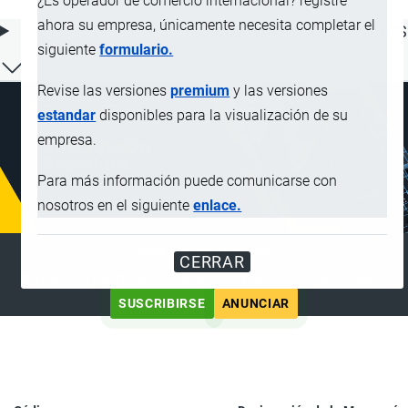
¿Es operador de comercio internacional? registre
ahora su empresa, únicamente necesita completar el
ÍNDICE DE CONTENIDOS
siguiente
formulario.
Revise las versiones
premium
y las versiones
estandar
disponibles para la visualización de su
empresa.
Para más información puede comunicarse con
nosotros en el siguiente
enlace.
SUSCRIPCIÓN PREMIUM
CERRAR
Disfrute de contenido sin anuncios y funciones adicionales
SUSCRIBIRSE
ANUNCIAR