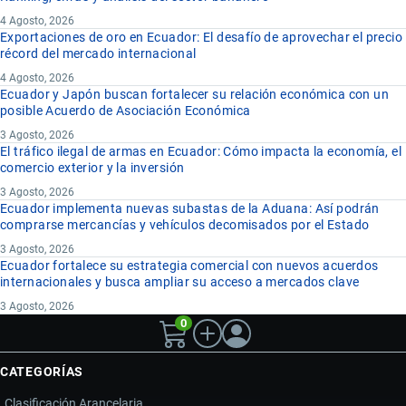
4 Agosto, 2026
Exportaciones de oro en Ecuador: El desafío de aprovechar el precio
récord del mercado internacional
4 Agosto, 2026
Ecuador y Japón buscan fortalecer su relación económica con un
posible Acuerdo de Asociación Económica
3 Agosto, 2026
El tráfico ilegal de armas en Ecuador: Cómo impacta la economía, el
comercio exterior y la inversión
3 Agosto, 2026
Ecuador implementa nuevas subastas de la Aduana: Así podrán
comprarse mercancías y vehículos decomisados por el Estado
3 Agosto, 2026
Ecuador fortalece su estrategia comercial con nuevos acuerdos
internacionales y busca ampliar su acceso a mercados clave
3 Agosto, 2026
0
CATEGORÍAS
Clasificación Arancelaria