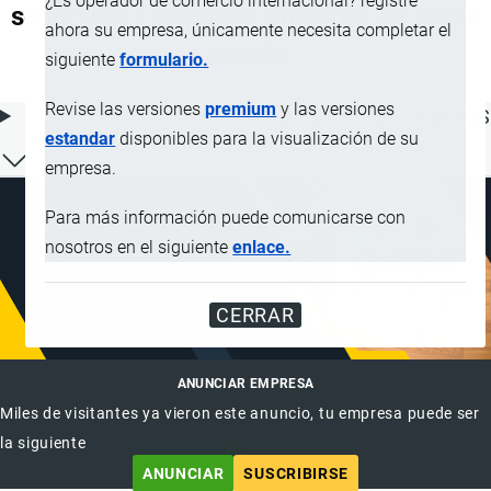
¿Es operador de comercio internacional? registre
seguridad y artículos similares, de metal
ahora su empresa, únicamente necesita completar el
común
siguiente
formulario.
Revise las versiones
premium
y las versiones
ÍNDICE DE CONTENIDOS
estandar
disponibles para la visualización de su
empresa.
Para más información puede comunicarse con
nosotros en el siguiente
enlace.
CERRAR
ANUNCIAR EMPRESA
Miles de visitantes ya vieron este anuncio, tu empresa puede ser
la siguiente
ANUNCIAR
SUSCRIBIRSE