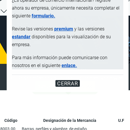
¿Es operador de comercio internacional? registre
ahora su empresa, únicamente necesita completar el
siguiente
formulario.
Revise las versiones
premium
y las versiones
estandar
disponibles para la visualización de su
empresa.
Para más información puede comunicarse con
nosotros en el siguiente
enlace.
SUSCRIPCIÓN PREMIUM
Disfrute de contenido sin anuncios y funciones adicionales
CERRAR
SUSCRIBIRSE
ANUNCIAR
Código
Designación de la Mercancía
U.F
8003.00
Barras, perfiles y alambre, de estaño.