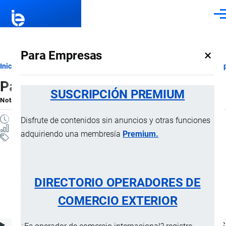
Pasar al contenido principal
Men
×
Para Empresas
Ruta
Inicio
Notas Explicativas del Sistema Armonizado
Sección XV
Cap
Partida 80.03
de
SUSCRIPCIÓN PREMIUM
Nota Explicativa
por
Importaciones …
, 21 Julio, 2024
navegación
1 MINUTO
Disfrute de contenidos sin anuncios y otras funciones
0 VISTAS
adquiriendo una membresía
Premium.
Notas Explicativas
Clasificación Arancelaria
80.03 Barras, perfiles y alambre, de
DIRECTORIO OPERADORES DE
estaño
COMERCIO EXTERIOR
ÍNDICE DE CONTENIDOS