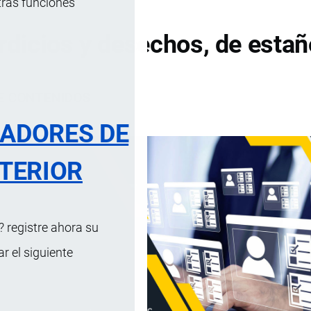
tras funciones
dicios y desechos, de estañ
DE CONTENIDOS
RADORES DE
TERIOR
 registre ahora su
 el siguiente