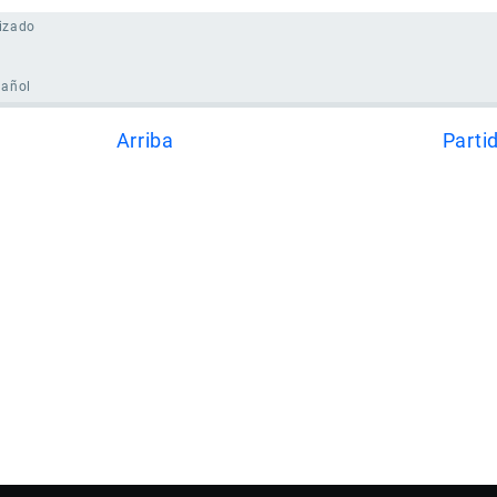
izado
pañol
Arriba
Parti