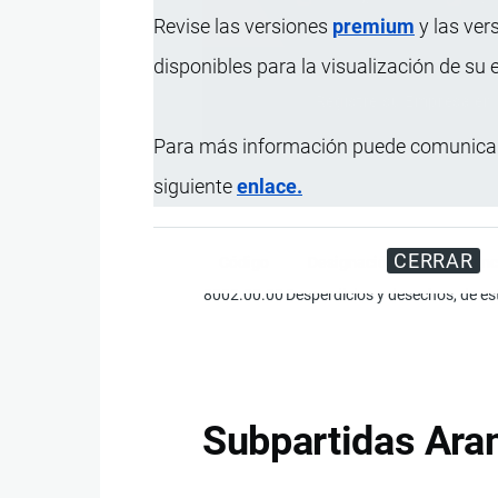
Revise las versiones
premium
y las ver
disponibles para la visualización de su
Registre su Empresa en 
Para más información puede comunicar
siguiente
enlace.
CERRAR
Código
Designación de la Mercanc
8002.00.00
Desperdicios y desechos, de es
Subpartidas Aran