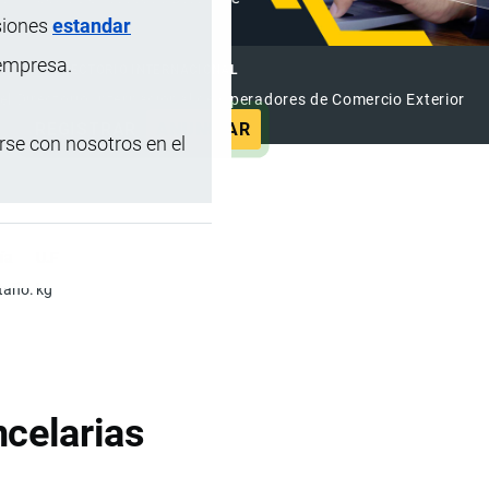
siones
estandar
 empresa.
DIRECTORIO INTERNACIONAL
el Directorio Internacional de Operadores de Comercio Exterior
REGISTRAR
ANUNCIAR
se con nosotros en el
ía
U.F
taño.
kg
celarias