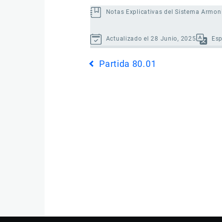
Notas Explicativas del Sistema Armon
Actualizado el 28 Junio, 2025
Es
Enlaces
Partida 80.01
transversales
de
Book
para
Partida
80.02