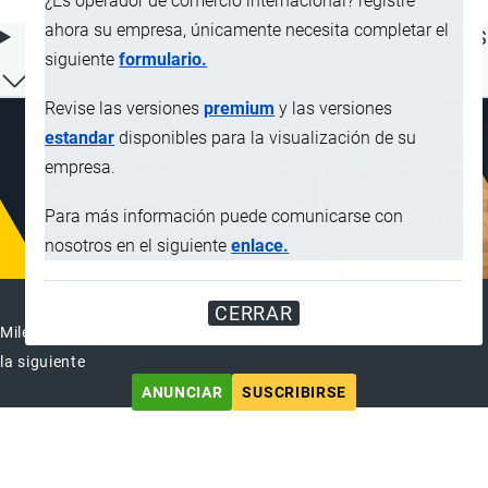
¿Es operador de comercio internacional? registre
ahora su empresa, únicamente necesita completar el
ÍNDICE DE CONTENIDOS
siguiente
formulario.
Revise las versiones
premium
y las versiones
estandar
disponibles para la visualización de su
empresa.
Para más información puede comunicarse con
nosotros en el siguiente
enlace.
ANUNCIAR EMPRESA
CERRAR
Miles de visitantes ya vieron este anuncio, tu empresa puede ser
la siguiente
ANUNCIAR
SUSCRIBIRSE