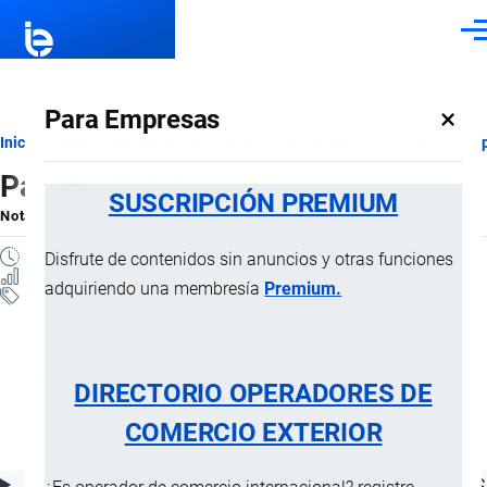
Pasar al contenido principal
Men
×
Para Empresas
Ruta
Inicio
Notas Explicativas del Sistema Armonizado
Sección XV
Cap
Partida 72.27
de
SUSCRIPCIÓN PREMIUM
Nota Explicativa
por
Importaciones …
, 20 Julio, 2024
navegación
1 MINUTO
Disfrute de contenidos sin anuncios y otras funciones
3 VISTAS
adquiriendo una membresía
Premium.
Notas Explicativas
Clasificación Arancelaria
72.27 Alambrón de los demás aceros
DIRECTORIO OPERADORES DE
aleados
COMERCIO EXTERIOR
ÍNDICE DE CONTENIDOS