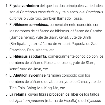
El
yute verdadero
del que las dos principales variedades
son el
Corchorus capsularis
o yute blanco, o el
Corchorus
olitorius
o yute rojo, también llamado Tossa.
El
Hibiscus cannabinus,
comercialmente conocido con
los nombres de cáñamo de hibiscus, cáñamo de Gambo
(Gamba hemp), yute de Siam, kenaf, yute de Bimli
(Bimlipatan jute), cáñamo de Ambari, Papoula de Sao
Francisco, Dah, Meshta, etc.
El
Hibiscus sabdariffa,
comercialmente conocido con los
nombres de cáñamo Rosella o roselle, yute de Síam,
kenaf, yute de Java, etc.
El
Abutilon avicennae
, también conocido con los
nombres de cáñamo de abutilon, yute de China, yute de
Tien-Tsin, Ching-Ma, King-Ma, etc.
La
retama
, cuyas fibras proceden del líber de los tallos
del
Spartium junceun
(retama de España) o del
Cytissus