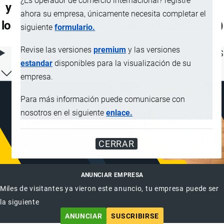
¿Es operador de comercio internacional? registre
y desperdicios de estas fibras (incluidos
ahora su empresa, únicamente necesita completar el
los desperdicios de hilados y las hilachas)
siguiente
formulario.
Revise las versiones
premium
y las versiones
ÍNDICE DE CONTENIDOS
estandar
disponibles para la visualización de su
empresa.
Para más información puede comunicarse con
nosotros en el siguiente
enlace.
CERRAR
ANUNCIAR EMPRESA
Miles de visitantes ya vieron este anuncio, tu empresa puede ser
la siguiente
ANUNCIAR
SUSCRIBIRSE