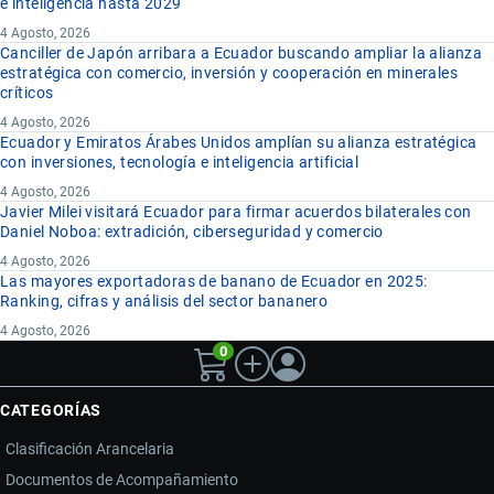
e inteligencia hasta 2029
4 Agosto, 2026
Canciller de Japón arribara a Ecuador buscando ampliar la alianza
estratégica con comercio, inversión y cooperación en minerales
críticos
4 Agosto, 2026
Ecuador y Emiratos Árabes Unidos amplían su alianza estratégica
con inversiones, tecnología e inteligencia artificial
4 Agosto, 2026
Javier Milei visitará Ecuador para firmar acuerdos bilaterales con
Daniel Noboa: extradición, ciberseguridad y comercio
4 Agosto, 2026
Las mayores exportadoras de banano de Ecuador en 2025:
Ranking, cifras y análisis del sector bananero
4 Agosto, 2026
0
CATEGORÍAS
Clasificación Arancelaria
Documentos de Acompañamiento