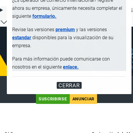
¿Es operador de comercio internacional? registre
ahora su empresa, únicamente necesita completar el
ÍNDICE DE CONTENIDOS
siguiente
formulario.
Revise las versiones
premium
y las versiones
estandar
disponibles para la visualización de su
empresa.
Para más información puede comunicarse con
nosotros en el siguiente
enlace.
SUSCRIPCIÓN PREMIUM
CERRAR
Disfrute de contenido sin anuncios y funciones adicionales
SUSCRIBIRSE
ANUNCIAR