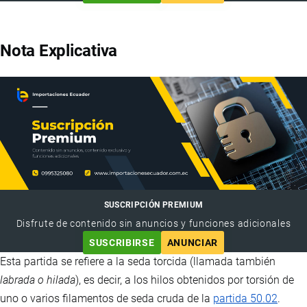
Nota Explicativa
SUSCRIPCIÓN PREMIUM
Disfrute de contenido sin anuncios y funciones adicionales
SUSCRIBIRSE
ANUNCIAR
Esta partida se refiere a la seda torcida (llamada también
labrada o hilada
), es decir, a los hilos obtenidos por torsión de
uno o varios filamentos de seda cruda de la
partida 50.02
.