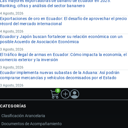
Las mayores exportadoras de banano de Ecuador en 2025:
Ranking, cifras y análisis del sector bananero
4 Agosto, 2026
Exportaciones de oro en Ecuador: El desafío de aprovechar el precio
récord del mercado internacional
4 Agosto, 2026
Ecuador y Japón buscan fortalecer su relación económica con un
posible Acuerdo de Asociación Económica
3 Agosto, 2026
El tráfico ilegal de armas en Ecuador: Cómo impacta la economía, el
comercio exterior y la inversión
3 Agosto, 2026
Ecuador implementa nuevas subastas de la Aduana: Así podrán
comprarse mercancías y vehículos decomisados por el Estado
3 Agosto, 2026
0
CATEGORÍAS
Clasificación Arancelaria
Documentos de Acompañamiento