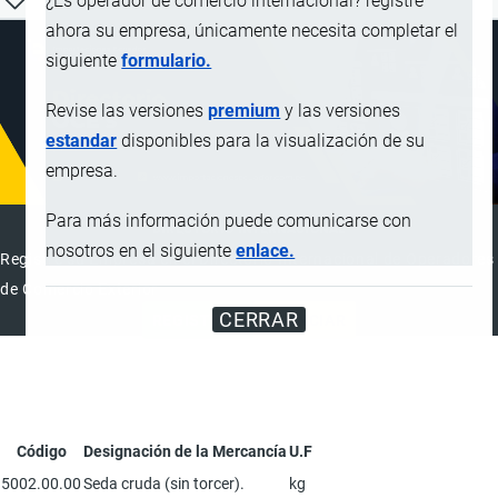
¿Es operador de comercio internacional? registre
ahora su empresa, únicamente necesita completar el
siguiente
formulario.
Revise las versiones
premium
y las versiones
estandar
disponibles para la visualización de su
empresa.
Para más información puede comunicarse con
DIRECTORIO INTERNACIONAL
nosotros en el siguiente
enlace.
Registre su Empresa en el Directorio Internacional de Operadores
de Comercio Exterior
CERRAR
REGISTRAR
ANUNCIAR
Código
Designación de la Mercancía
U.F
5002.00.00
Seda cruda (sin torcer).
kg