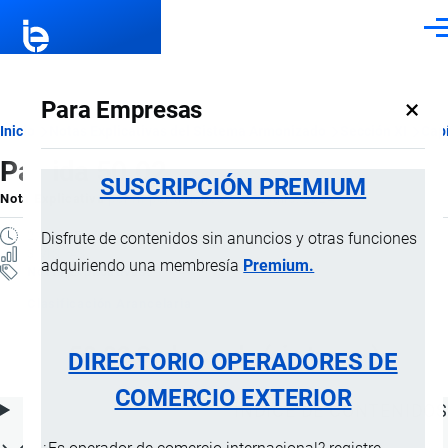
Pasar al contenido principal
Men
×
Para Empresas
Ruta
Inicio
Notas Explicativas del Sistema Armonizado
Sección XI
Capí
Partida 50.02
de
SUSCRIPCIÓN PREMIUM
Nota Explicativa
por
Importaciones …
, 19 Julio, 2024
navegación
2 MINUTOS
Disfrute de contenidos sin anuncios y otras funciones
3 VISTAS
adquiriendo una membresía
Premium.
Notas Explicativas
Clasificación Arancelaria
50.02 Seda cruda (sin torcer)
DIRECTORIO OPERADORES DE
COMERCIO EXTERIOR
ÍNDICE DE CONTENIDOS