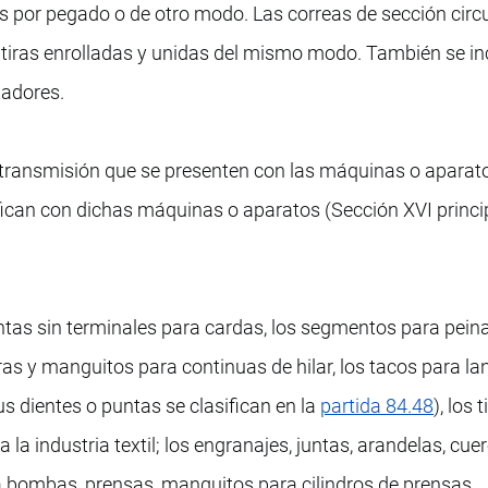
s por pegado o de otro modo. Las correas de sección circu
 tiras enrolladas y unidas del mismo modo. También se i
tadores.
 transmisión que se presenten con las máquinas o aparat
fican con dichas máquinas o aparatos (Sección XVI princi
intas sin terminales para cardas, los segmentos para pein
ras y manguitos para continuas de hilar, los tacos para l
s dientes o puntas se clasifican en la
partida 84.48
), los 
 la industria textil; los engranajes, juntas, arandelas, cue
a bombas, prensas, manguitos para cilindros de prensas