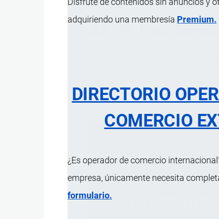
Disfrute de contenidos sin anuncios y o
adquiriendo una membresía
Premium.
42.05 Las demás
DIRECTORIO OPE
ÍNDICE 
COMERCIO EX
¿Es operador de comercio internacional?
empresa, únicamente necesita completar
formulario.