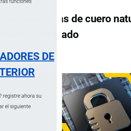
tras funciones
 manufacturas de cuero natu
cuero regenerado
RADORES DE
DE CONTENIDOS
TERIOR
 registre ahora su
 el siguiente