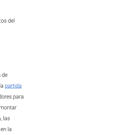
os del
s de
 la
partida
adores para
e montar
, las
 en la