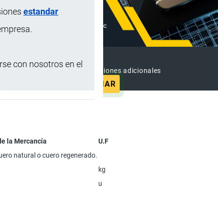
siones
estandar
 empresa.
SUSCRIPCIÓN PREMIUM
se con nosotros en el
e contenido sin anuncios y funciones adicionales
SUSCRIBIRSE
ANUNCIAR
de la Mercancía
U.F
ero natural o cuero regenerado.
kg
u