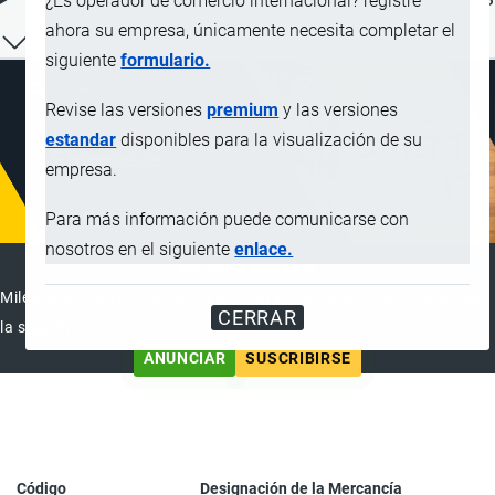
¿Es operador de comercio internacional? registre
ahora su empresa, únicamente necesita completar el
siguiente
formulario.
Revise las versiones
premium
y las versiones
estandar
disponibles para la visualización de su
empresa.
Para más información puede comunicarse con
nosotros en el siguiente
enlace.
ANUNCIAR EMPRESA
Miles de visitantes ya vieron este anuncio, tu empresa puede ser
CERRAR
la siguiente
ANUNCIAR
SUSCRIBIRSE
Código
Designación de la Mercancía