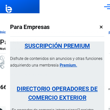
Pasar al contenido principal
Men
×
Para Empresas
Ruta
Inicio
Notas Explicativas del Sistema Armonizado
Sección XII
Cap
Partida 66.02
de
SUSCRIPCIÓN PREMIUM
Nota Explicativa
por
Importaciones …
, 20 Julio, 2024
navegación
2 MINUTOS
Disfrute de contenidos sin anuncios y otras funciones
4 VISTAS
adquiriendo una membresía
Premium.
Notas Explicativas
Clasificación Arancelaria
66.02 Bastones, bastones asiento, látigos,
DIRECTORIO OPERADORES DE
fustas y artículos similares
COMERCIO EXTERIOR
ÍNDICE DE CONTENIDOS