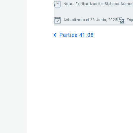
Notas Explicativas del Sistema Armon
Actualizado el 28 Junio, 2025
Es
Enlaces
Partida 41.08
transversales
de
Book
para
Partida
41.09