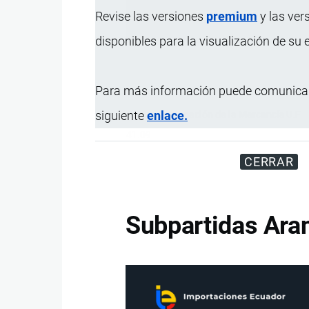
Revise las versiones
premium
y las ver
Registre su Empresa en 
disponibles para la visualización de su
Para más información puede comunicar
siguiente
enlace.
Código
Designación de la Mercancía
U.F
41.09
CERRAR
Subpartidas Aran