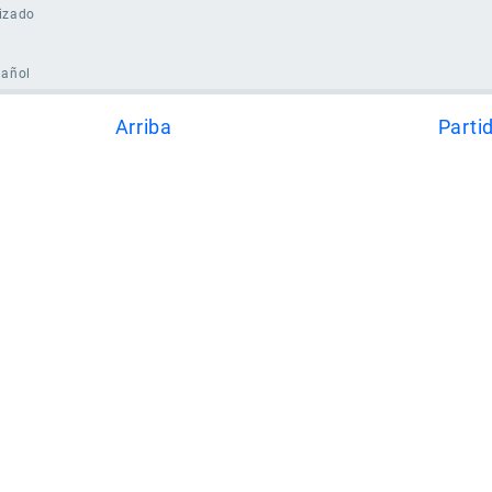
izado
pañol
Arriba
Parti