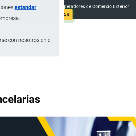
siones
estandar
el Directorio Internacional de Operadores de Comercio Exterior
REGISTRAR
ANUNCIAR
 empresa.
se con nosotros en el
celarias