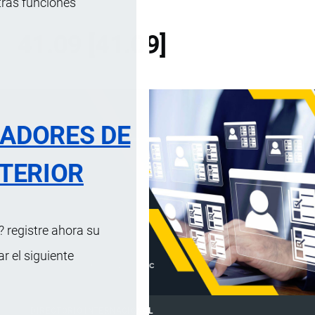
tras funciones
41.09 [41.09]
RADORES DE
TERIOR
 registre ahora su
 el siguiente
DIRECTORIO INTERNACIONAL