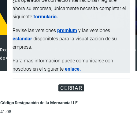
¿Es operador de comercio internacional? registre
ahora su empresa, únicamente necesita completar el
siguiente
formulario.
Revise las versiones
premium
y las versiones
estandar
disponibles para la visualización de su
DIRECTORIO INTERNACIONAL
empresa.
Registre su Empresa en el Directorio Internacional de Operadores
de Comercio Exterior
Para más información puede comunicarse con
REGISTRAR
ANUNCIAR
nosotros en el siguiente
enlace.
CERRAR
Código
Designación de la Mercancía
U.F
41.08