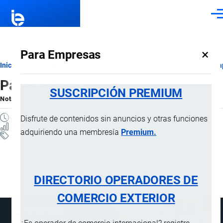
Pasar al contenido principal
Men
×
Para Empresas
Ruta
Inicio
Notas Explicativas del Sistema Armonizado
Sección VIII
Ca
Partida 41.08
de
SUSCRIPCIÓN PREMIUM
Nota Explicativa
por
Importaciones …
, 19 Julio, 2024
navegación
1 MINUTO
Disfrute de contenidos sin anuncios y otras funciones
1 VISTAS
adquiriendo una membresía
Premium.
Notas Explicativas
Clasificación Arancelaria
41.08 [41.08]
DIRECTORIO OPERADORES DE
COMERCIO EXTERIOR