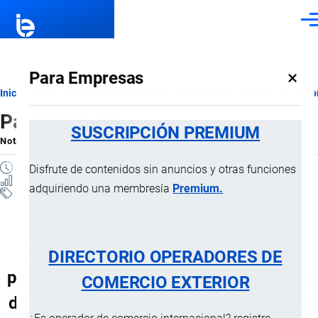
Pasar al contenido principal
Men
×
Para Empresas
Ruta
Inicio
Notas Explicativas del Sistema Armonizado
Sección VI
Capí
Partida 36.06
de
SUSCRIPCIÓN PREMIUM
Nota Explicativa
por
Importaciones …
, 18 Julio, 2024
navegación
3 MINUTOS
Disfrute de contenidos sin anuncios y otras funciones
1 VISTAS
adquiriendo una membresía
Premium.
Notas Explicativas
Clasificación Arancelaria
36.06 Ferrocerio y demás aleaciones
DIRECTORIO OPERADORES DE
pirofóricas en cualquier forma; artículos
COMERCIO EXTERIOR
de materias inflamables a que se refiere