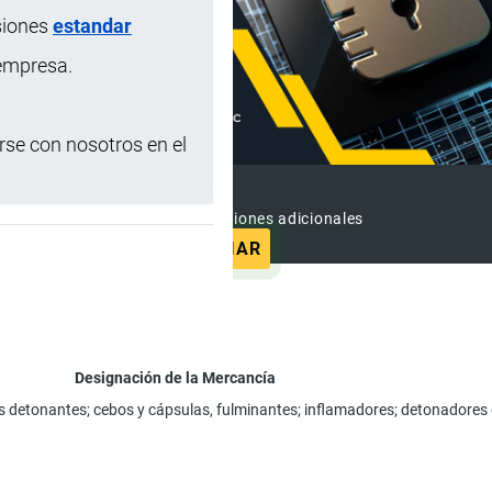
siones
estandar
 empresa.
se con nosotros en el
SUSCRIPCIÓN PREMIUM
e contenido sin anuncios y funciones adicionales
SUSCRIBIRSE
ANUNCIAR
Designación de la Mercancía
 detonantes; cebos y cápsulas, fulminantes; inflamadores; detonadores e