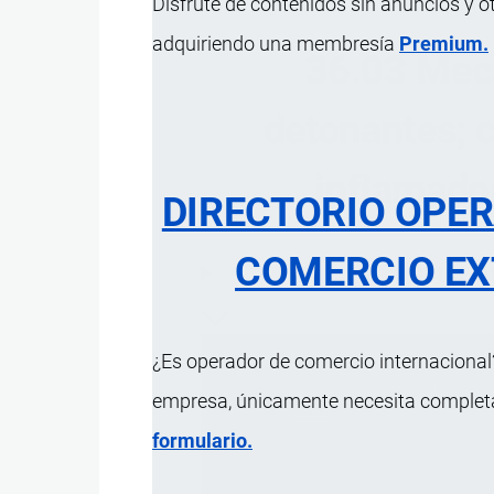
Disfrute de contenidos sin anuncios y o
adquiriendo una membresía
Premium.
36.03 Mec
detonantes; 
inflamado
DIRECTORIO OPE
COMERCIO EX
ÍNDICE 
¿Es operador de comercio internacional?
empresa, únicamente necesita completar
formulario.