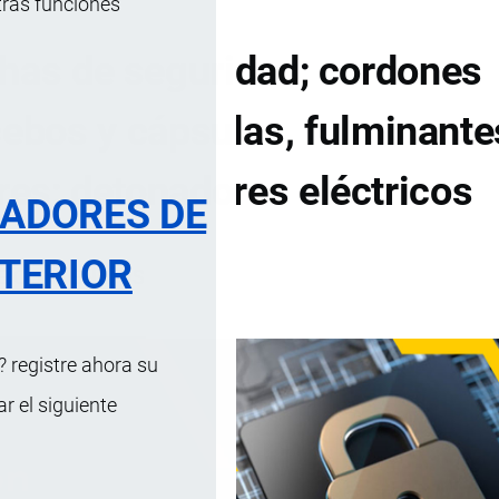
tras funciones
has de seguridad; cordones
cebos y cápsulas, fulminante
res; detonadores eléctricos
RADORES DE
TERIOR
DE CONTENIDOS
 registre ahora su
 el siguiente