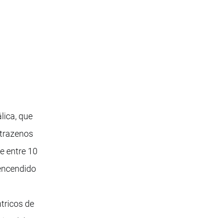
lica, que
etrazenos
e entre 10
 encendido
tricos de