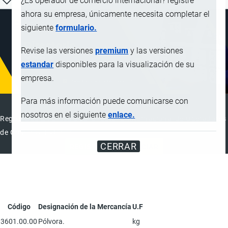
¿Es operador de comercio internacional? registre
ahora su empresa, únicamente necesita completar el
siguiente
formulario.
Revise las versiones
premium
y las versiones
estandar
disponibles para la visualización de su
empresa.
Para más información puede comunicarse con
DIRECTORIO INTERNACIONAL
nosotros en el siguiente
enlace.
Registre su Empresa en el Directorio Internacional de Operadores
de Comercio Exterior
CERRAR
REGISTRAR
ANUNCIAR
Código
Designación de la Mercancía
U.F
3601.00.00
Pólvora.
kg