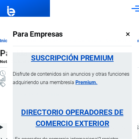
Pasar al contenido principal
Men
×
Para Empresas
Ruta
Inicio
Notas Explicativas del Sistema Armonizado
Sección VI
Capí
Partida 36.01
de
SUSCRIPCIÓN PREMIUM
Nota Explicativa
por
Importaciones …
, 18 Julio, 2024
navegación
2 MINUTOS
Disfrute de contenidos sin anuncios y otras funciones
3 VISTAS
adquiriendo una membresía
Premium.
Notas Explicativas
Clasificación Arancelaria
36.01 Pólvora
DIRECTORIO OPERADORES DE
COMERCIO EXTERIOR
ÍNDICE DE CONTENIDOS