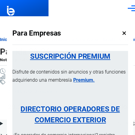
Pasar al contenido principal
Men
×
Para Empresas
Ruta
Inicio
Notas Explicativas del Sistema Armonizado
Sección VI
Capí
Partida 29.26
de
SUSCRIPCIÓN PREMIUM
Nota Explicativa
por
Importaciones …
, 18 Julio, 2024
navegación
1 MINUTO
Disfrute de contenidos sin anuncios y otras funciones
6 VISTAS
adquiriendo una membresía
Premium.
Notas Explicativas
Clasificación Arancelaria
29.26 Compuestos con función nitrilo
DIRECTORIO OPERADORES DE
COMERCIO EXTERIOR
ÍNDICE DE CONTENIDOS