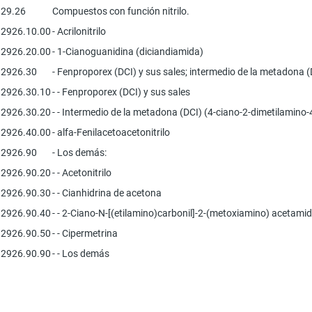
29.26
Compuestos con función nitrilo.
2926.10.00
- Acrilonitrilo
2926.20.00
- 1-Cianoguanidina (diciandiamida)
2926.30
- Fenproporex (DCI) y sus sales; intermedio de la metadona (
2926.30.10
- - Fenproporex (DCI) y sus sales
2926.30.20
- - Intermedio de la metadona (DCI) (4-ciano-2-dimetilamino-
2926.40.00
- alfa-Fenilacetoacetonitrilo
2926.90
- Los demás:
2926.90.20
- - Acetonitrilo
2926.90.30
- - Cianhidrina de acetona
2926.90.40
- - 2-Ciano-N-[(etilamino)carbonil]-2-(metoxiamino) acetami
2926.90.50
- - Cipermetrina
2926.90.90
- - Los demás