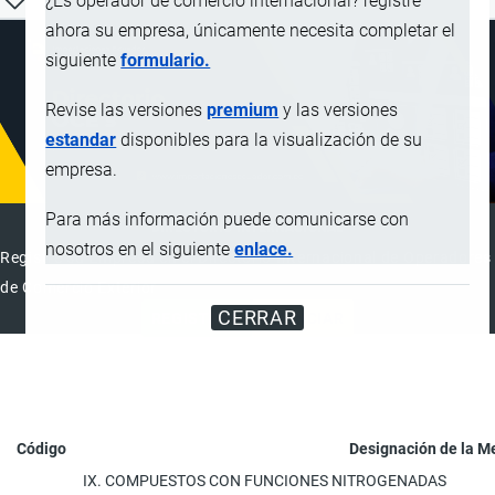
¿Es operador de comercio internacional? registre
ahora su empresa, únicamente necesita completar el
siguiente
formulario.
Revise las versiones
premium
y las versiones
estandar
disponibles para la visualización de su
empresa.
Para más información puede comunicarse con
DIRECTORIO INTERNACIONAL
nosotros en el siguiente
enlace.
Registre su Empresa en el Directorio Internacional de Operadores
de Comercio Exterior
CERRAR
REGISTRAR
ANUNCIAR
Código
Designación de la M
IX. COMPUESTOS CON FUNCIONES NITROGENADAS