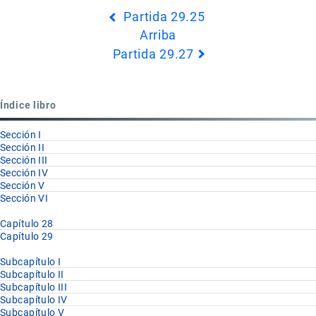
Enlaces
Partida 29.25
transversales
Arriba
de
Partida 29.27
Book
para
Partida
Índice libro
29.26
Sección I
Sección II
Sección III
Sección IV
Sección V
Sección VI
Capítulo 28
Capítulo 29
Subcapítulo I
Subcapítulo II
Subcapítulo III
Subcapítulo IV
Subcapítulo V