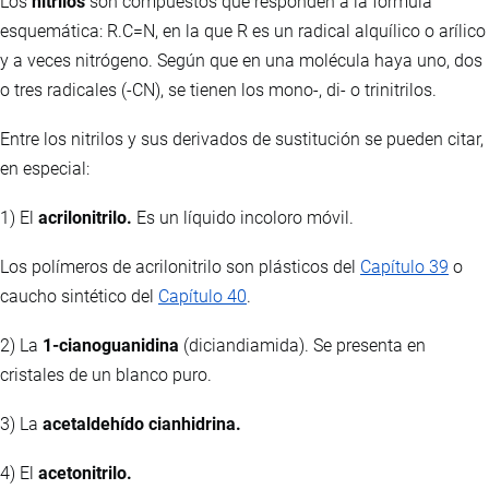
Los
nitrilos
son compuestos que responden a la fórmula
esquemática: R.C=N, en la que R es un radical alquílico o arílico
y a veces nitrógeno. Según que en una molécula haya uno, dos
o tres radicales (-CN), se tienen los mono-, di- o trinitrilos.
Entre los nitrilos y sus derivados de sustitución se pueden citar,
en especial:
1) El
acrilonitrilo.
Es un líquido incoloro móvil.
Los polímeros de acrilonitrilo son plásticos del
Capítulo 39
o
caucho sintético del
Capítulo 40
.
2) La
1-cianoguanidina
(diciandiamida). Se presenta en
cristales de un blanco puro.
3) La
acetaldehído cianhidrina.
4) El
acetonitrilo.