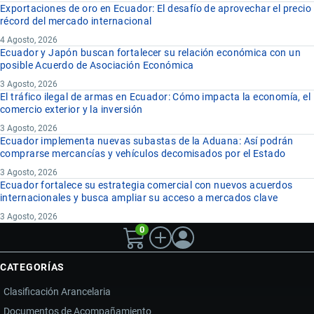
Exportaciones de oro en Ecuador: El desafío de aprovechar el precio
récord del mercado internacional
4 Agosto, 2026
Ecuador y Japón buscan fortalecer su relación económica con un
posible Acuerdo de Asociación Económica
3 Agosto, 2026
El tráfico ilegal de armas en Ecuador: Cómo impacta la economía, el
comercio exterior y la inversión
3 Agosto, 2026
Ecuador implementa nuevas subastas de la Aduana: Así podrán
comprarse mercancías y vehículos decomisados por el Estado
3 Agosto, 2026
Ecuador fortalece su estrategia comercial con nuevos acuerdos
internacionales y busca ampliar su acceso a mercados clave
3 Agosto, 2026
0
CATEGORÍAS
Clasificación Arancelaria
Documentos de Acompañamiento