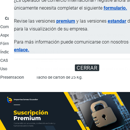
¿Es operador de comercio internacional? registre ahora 
únicamente necesita completar el siguiente
formulario.
Característica
Revise las versiones
premium
y las versiones
estandar
d
Composición (p/v)
Ingrediente activo: Lambda-cyhalothrim: 96.0%; Impur
para la visualización de su empresa.
Aspecto físico
Sólido cristalino de color blanco a amarillo-marrón.
Para más información puede comunicarse con nosotros e
Fórmula química
C23H19ClF5NO2
enlace.
Índice de refracción
1.534 / 24 °C/D
CAS
91465-08-6
CERRAR
Uso
Principio activo para la formulación de pesticidas (i
Presentación
Tacho de cartón de 25 Kg.