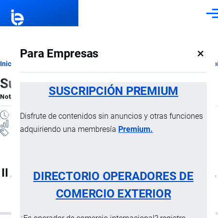
Pasar al contenido principal
Men
×
Para Empresas
Ruta
Inicio
Notas Explicativas del Sistema Armonizado
Sección VI
Capí
Subcapítulo II
de
SUSCRIPCIÓN PREMIUM
Nota Explicativa
por
Importaciones …
, 16 Julio, 2024
navegación
1 MINUTO
Disfrute de contenidos sin anuncios y otras funciones
1 VISTAS
adquiriendo una membresía
Premium.
Notas Explicativas
Clasificación Arancelaria
II Alcoholes y sus derivados halogenados,
DIRECTORIO OPERADORES DE
sulfonados, nitrados o nitrosados
COMERCIO EXTERIOR