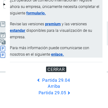
¿Es operador de comercio internacional? registre
ahora su empresa, únicamente necesita completar el
siguiente
formulario.
Revise las versiones
premium
y las versiones
Notas Explicativas del Sistema Armonizado
estandar
disponibles para la visualización de su
Actualizado el 20 Octubre, 2024
empresa.
Español
Para más información puede comunicarse con
Partida 29.05
nosotros en el siguiente
enlace.
Partida 29.06
CERRAR
Enlaces
Partida 29.04
transversales
Arriba
de
Partida 29.05
Book
para
Subcapítulo