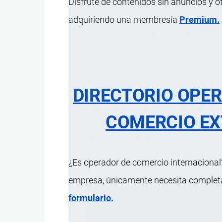
Disfrute de contenidos sin anuncios y o
adquiriendo una membresía
Premium.
Antioxidante en polvo para estabil
almacenamiento.
DIRECTORIO OPE
Característica
Descripción
Composición
mín. BHT - Butilhidroxitolu
COMERCIO EX
Aspecto físico
Polvo color blanco.
Uso
Antioxidante.
Presentación
Bolsas de 25 kilogramos.
¿Es operador de comercio internacional?
empresa, únicamente necesita completar
formulario.