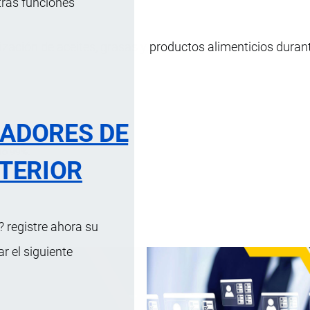
tras funciones
ización de aceites, grasas y productos alimenticios duran
RADORES DE
eno 99%.
TERIOR
 registre ahora su
 el siguiente