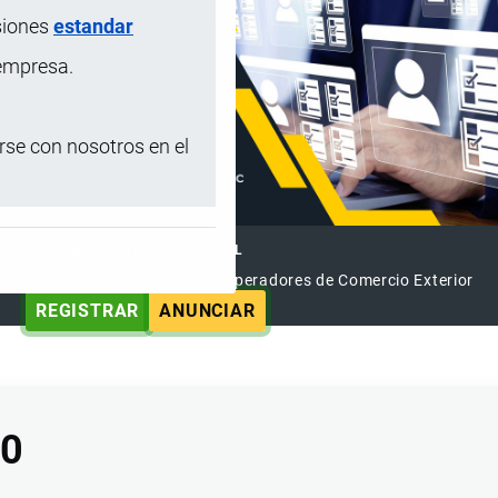
siones
estandar
 empresa.
se con nosotros en el
DIRECTORIO INTERNACIONAL
el Directorio Internacional de Operadores de Comercio Exterior
REGISTRAR
ANUNCIAR
00