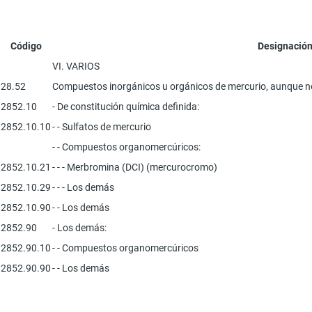
Código
Designación
VI. VARIOS
28.52
Compuestos inorgánicos u orgánicos de mercurio, aunque no
2852.10
- De constitución química definida:
2852.10.10
- - Sulfatos de mercurio
- - Compuestos organomercúricos:
2852.10.21
- - - Merbromina (DCI) (mercurocromo)
2852.10.29
- - - Los demás
2852.10.90
- - Los demás
2852.90
- Los demás:
2852.90.10
- - Compuestos organomercúricos
2852.90.90
- - Los demás