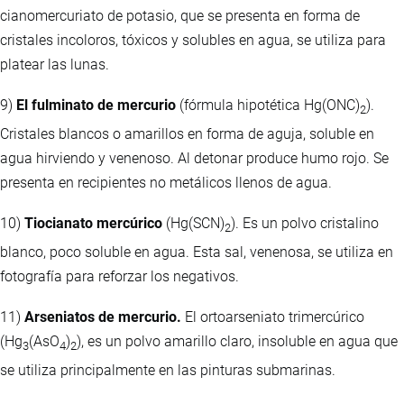
cianomercuriato de potasio, que se presenta en forma de
cristales incoloros, tóxicos y solubles en agua, se utiliza para
platear las lunas.
9)
El fulminato de mercurio
(fórmula hipotética Hg(ONC)
).
2
Cristales blancos o amarillos en forma de aguja, soluble en
agua hirviendo y venenoso. Al detonar produce humo rojo. Se
presenta en recipientes no metálicos llenos de agua.
10)
Tiocianato mercúrico
(Hg(SCN)
). Es un polvo cristalino
2
blanco, poco soluble en agua. Esta sal, venenosa, se utiliza en
fotografía para reforzar los negativos.
11)
Arseniatos de mercurio.
El ortoarseniato trimercúrico
(Hg
(AsO
)
), es un polvo amarillo claro, insoluble en agua que
3
4
2
se utiliza principalmente en las pinturas submarinas.