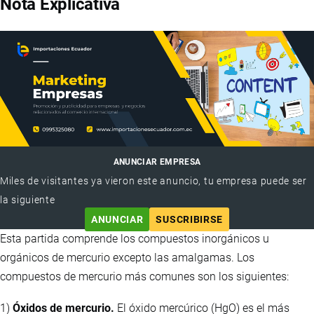
Nota Explicativa
ANUNCIAR EMPRESA
Miles de visitantes ya vieron este anuncio, tu empresa puede ser
la siguiente
ANUNCIAR
SUSCRIBIRSE
Esta partida comprende los compuestos inorgánicos u
orgánicos de mercurio excepto las amalgamas. Los
compuestos de mercurio más comunes son los siguientes:
1)
Óxidos de mercurio.
El óxido mercúrico (HgO) es el más