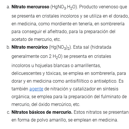
Nitrato mercuroso
(HgNO
.H
O). Producto venenoso que
3
2
se presenta en cristales incoloros y se utiliza en el dorado,
en medicina, como mordiente en tenería, en sombrerería
para conseguir el afieltrado, para la preparación del
acetato de mercurio, etc.
Nitrato mercúrico
(Hg(NO
)
). Esta sal (hidratada
3
2
generalmente con 2 H
O) se presenta en cristales
2
incoloros u hojuelas blancas o amarillentas,
delicuescentes y tóxicas, se emplea en sombrerería, para
dorar y en medicina como antisifilítico o antiséptico. Es
también
agente
de nitración y catalizador en síntesis
orgánica; se emplea para la preparación del fulminato de
mercurio, del óxido mercúrico, etc.
Nitratos básicos de mercurio.
Estos nitratos se presentan
en forma de polvo amarillo, se emplean en medicina.