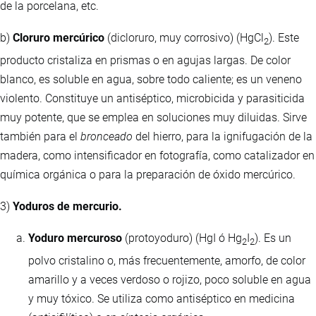
de la porcelana, etc.
b)
Cloruro mercúrico
(dicloruro, muy corrosivo) (HgCl
). Este
2
producto cristaliza en prismas o en agujas largas. De color
blanco, es soluble en agua, sobre todo caliente; es un veneno
violento. Constituye un antiséptico, microbicida y parasiticida
muy potente, que se emplea en soluciones muy diluidas. Sirve
también para el
bronceado
del hierro, para la ignifugación de la
madera, como intensificador en fotografía, como catalizador en
química orgánica o para la preparación de óxido mercúrico.
3)
Yoduros de mercurio.
Yoduro mercuroso
(protoyoduro) (HgI ó Hg
I
). Es un
2
2
polvo cristalino o, más frecuentemente, amorfo, de color
amarillo y a veces verdoso o rojizo, poco soluble en agua
y muy tóxico. Se utiliza como antiséptico en medicina