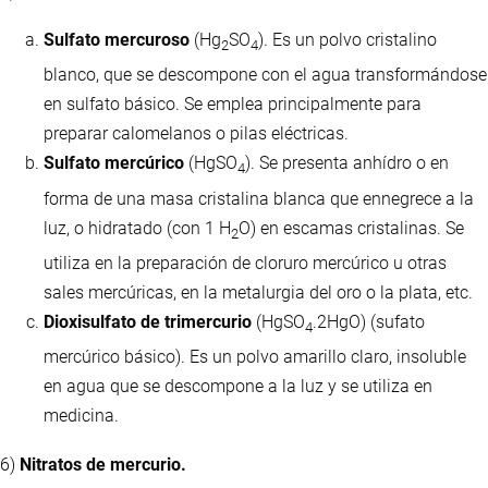
Sulfato mercuroso
(Hg
SO
). Es un polvo cristalino
2
4
blanco, que se descompone con el agua transformándose
en sulfato básico. Se emplea principalmente para
preparar calomelanos o pilas eléctricas.
Sulfato mercúrico
(HgSO
). Se presenta anhídro o en
4
forma de una masa cristalina blanca que ennegrece a la
luz, o hidratado (con 1 H
O) en escamas cristalinas. Se
2
utiliza en la preparación de cloruro mercúrico u otras
sales mercúricas, en la metalurgia del oro o la plata, etc.
Dioxisulfato de trimercurio
(HgSO
.2HgO) (sufato
4
mercúrico básico). Es un polvo amarillo claro, insoluble
en agua que se descompone a la luz y se utiliza en
medicina.
6)
Nitratos de mercurio.