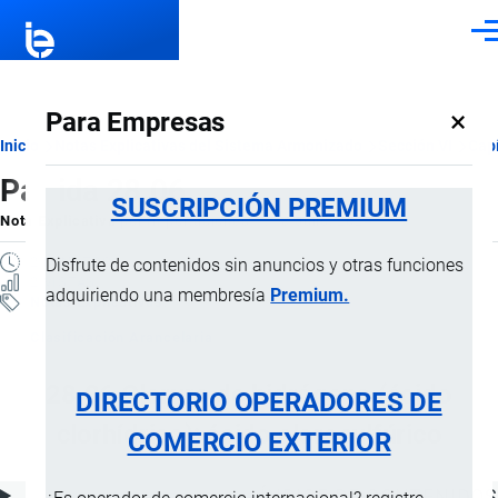
Pasar al contenido principal
Men
×
Para Empresas
Ruta
Inicio
Notas Explicativas del Sistema Armonizado
Sección VI
Capí
Partida 28.06
de
SUSCRIPCIÓN PREMIUM
Nota Explicativa
por
Importaciones …
, 18 Julio, 2024
navegación
2 MINUTOS
Disfrute de contenidos sin anuncios y otras funciones
2 VISTAS
adquiriendo una membresía
Premium.
Notas Explicativas
Clasificación Arancelaria
28.06 Cloruro de hidrógeno (ácido
DIRECTORIO OPERADORES DE
clorhídrico); ácido clorosulfúrico
COMERCIO EXTERIOR
ÍNDICE DE CONTENIDOS