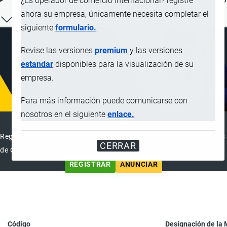
¿Es operador de comercio internacional? registre
ahora su empresa, únicamente necesita completar el
siguiente
formulario.
Revise las versiones
premium
y las versiones
estandar
disponibles para la visualización de su
empresa.
Para más información puede comunicarse con
nosotros en el siguiente
enlace.
DIRECTORIO INTERNACIONAL
Registre su Empresa en el Directorio Internacional de Operadores
CERRAR
de Comercio Exterior
REGISTRAR
ANUNCIAR
Código
Designación de la 