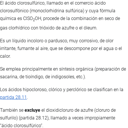
El ácido clorosulfúrico, llamado en el comercio ácido
clorosulfónico (monoclorhidrina sulfúrica) y cuya fórmula
química es ClSO
OH, procede de la combinación en seco de
2
gas clorhídrico con trióxido de azufre o el óleum.
Es un líquido incoloro o pardusco, muy corrosivo, de olor
irritante, fumante al aire, que se descompone por el agua o el
calor.
Se emplea principalmente en síntesis orgánica (preparación de
sacarina, de tioíndigo, de indigosoles, etc.).
Los ácidos hipocloroso, clórico y perclórico se clasifican en la
partida 28.11
.
También se
excluye
el dioxidicloruro de azufre (cloruro de
sulfurilo) (partida 28.12), llamado a veces impropiamente
“ácido clorosulfúrico”.