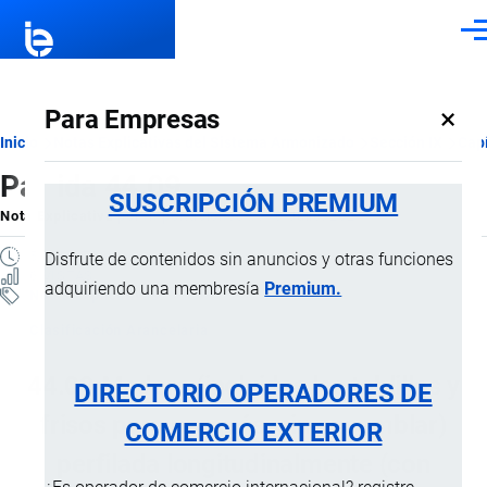
Pasar al contenido principal
Men
×
Para Empresas
Ruta
Inicio
Notas Explicativas del Sistema Armonizado
Sección IX
Capí
Partida 44.09
de
SUSCRIPCIÓN PREMIUM
Nota Explicativa
por
Importaciones …
, 19 Julio, 2024
navegación
5 MINUTOS
Disfrute de contenidos sin anuncios y otras funciones
6 VISTAS
adquiriendo una membresía
Premium.
Notas Explicativas
Clasificación Arancelaria
44.09 Madera (incluidas las tablillas y
DIRECTORIO OPERADORES DE
frisos para parqués, sin ensamblar)
COMERCIO EXTERIOR
perfilada longitudinalmente (con