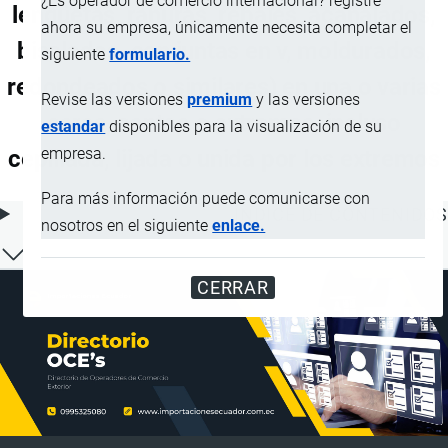
¿Es operador de comercio internacional? registre
lengüetas, ranuras, rebajes, acanalados,
ahora su empresa, únicamente necesita completar el
biselados, con juntas en v, moldurados,
siguiente
formulario.
redondeados o similares) en una o varias
Revise las versiones
premium
y las versiones
caras, cantos o extremos, incluso
estandar
disponibles para la visualización de su
empresa.
cepillada, lijada o unida por los extremos
Para más información puede comunicarse con
ÍNDICE DE CONTENIDOS
nosotros en el siguiente
enlace.
CERRAR