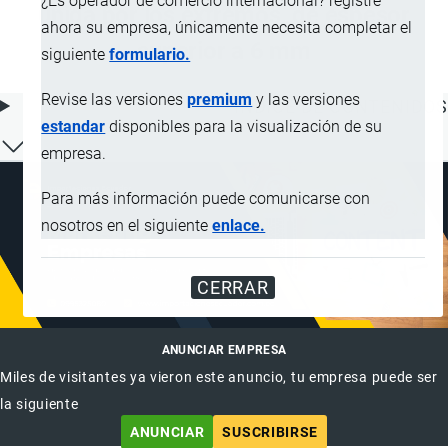
¿Es operador de comercio internacional? registre
unida por los extremos, de espesor
ahora su empresa, únicamente necesita completar el
superior a 6 mm
siguiente
formulario.
Revise las versiones
premium
y las versiones
ÍNDICE DE CONTENIDOS
estandar
disponibles para la visualización de su
empresa.
Para más información puede comunicarse con
nosotros en el siguiente
enlace.
CERRAR
ANUNCIAR EMPRESA
Miles de visitantes ya vieron este anuncio, tu empresa puede ser
la siguiente
ANUNCIAR
SUSCRIBIRSE