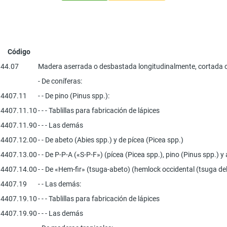
Código
44.07
Madera aserrada o desbastada longitudinalmente, cortada o d
- De coníferas:
4407.11
- - De pino (Pinus spp.):
4407.11.10
- - - Tablillas para fabricación de lápices
4407.11.90
- - - Las demás
4407.12.00
- - De abeto (Abies spp.) y de pícea (Picea spp.)
4407.13.00
- - De P-P-A («S-P-F») (pícea (Picea spp.), pino (Pinus spp.) y
4407.14.00
- - De «Hem-fir» (tsuga-abeto) (hemlock occidental (tsuga del
4407.19
- - Las demás:
4407.19.10
- - - Tablillas para fabricación de lápices
4407.19.90
- - - Las demás