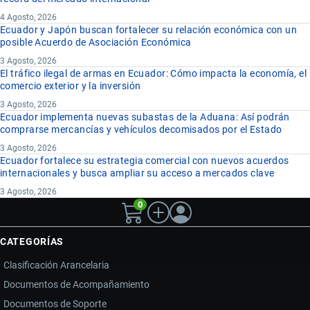
4 Agosto, 2026
Ecuador y Japón buscan fortalecer su relación económica con un
posible Acuerdo de Asociación Económica
3 Agosto, 2026
El tráfico ilegal de armas en Ecuador: Cómo impacta la economía, el
comercio exterior y la inversión
3 Agosto, 2026
Ecuador implementa nuevas subastas de la Aduana: Así podrán
comprarse mercancías y vehículos decomisados por el Estado
3 Agosto, 2026
Ecuador fortalece su estrategia comercial con nuevos acuerdos
internacionales y busca ampliar su acceso a mercados clave
3 Agosto, 2026
0
CATEGORÍAS
Clasificación Arancelaria
Documentos de Acompañamiento
Documentos de Soporte