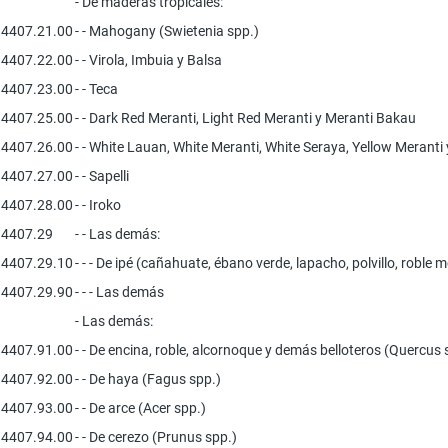
- De maderas tropicales:
4407.21.00
- - Mahogany (Swietenia spp.)
4407.22.00
- - Virola, Imbuia y Balsa
4407.23.00
- - Teca
4407.25.00
- - Dark Red Meranti, Light Red Meranti y Meranti Bakau
4407.26.00
- - White Lauan, White Meranti, White Seraya, Yellow Meranti 
4407.27.00
- - Sapelli
4407.28.00
- - Iroko
4407.29
- - Las demás:
4407.29.10
- - - De ipé (cañahuate, ébano verde, lapacho, polvillo, roble 
4407.29.90
- - - Las demás
- Las demás:
4407.91.00
- - De encina, roble, alcornoque y demás belloteros (Quercus 
4407.92.00
- - De haya (Fagus spp.)
4407.93.00
- - De arce (Acer spp.)
4407.94.00
- - De cerezo (Prunus spp.)