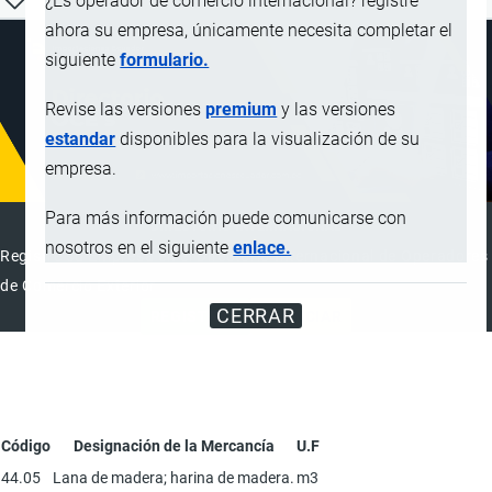
¿Es operador de comercio internacional? registre
ahora su empresa, únicamente necesita completar el
siguiente
formulario.
Revise las versiones
premium
y las versiones
estandar
disponibles para la visualización de su
empresa.
Para más información puede comunicarse con
DIRECTORIO INTERNACIONAL
nosotros en el siguiente
enlace.
Registre su Empresa en el Directorio Internacional de Operadores
de Comercio Exterior
CERRAR
REGISTRAR
ANUNCIAR
Código
Designación de la Mercancía
U.F
44.05
Lana de madera; harina de madera.
m3