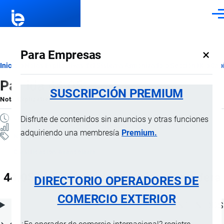
Pasar al contenido principal
Men
×
Para Empresas
Ruta
Inicio
Notas Explicativas del Sistema Armonizado
Sección IX
Capí
Partida 44.05
de
SUSCRIPCIÓN PREMIUM
Nota Explicativa
por
Importaciones …
, 19 Julio, 2024
navegación
2 MINUTOS
Disfrute de contenidos sin anuncios y otras funciones
12 VISTAS
adquiriendo una membresía
Premium.
Notas Explicativas
Clasificación Arancelaria
44.05 Lana de madera; harina de madera
DIRECTORIO OPERADORES DE
COMERCIO EXTERIOR
ÍNDICE DE CONTENIDOS