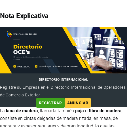
Nota Explicativa
DIRECTORIO INTERNACIONAL
Registre su Empresa en el Directorio Internacional de Operadores
de Comercio Exterior
REGISTRAR
ANUNCIAR
La
lana de madera
, llamada también
paja
o
fibra de madera
,
consiste en cintas delgadas de madera rizada, en masa, de
anchura y espesor regulares y de gran longitud, lo que las