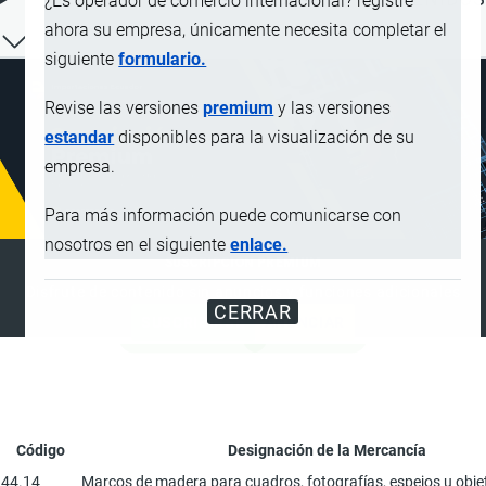
¿Es operador de comercio internacional? registre
ahora su empresa, únicamente necesita completar el
siguiente
formulario.
Revise las versiones
premium
y las versiones
estandar
disponibles para la visualización de su
empresa.
Para más información puede comunicarse con
nosotros en el siguiente
enlace.
SUSCRIPCIÓN PREMIUM
Disfrute de contenido sin anuncios y funciones adicionales
CERRAR
SUSCRIBIRSE
ANUNCIAR
Código
Designación de la Mercancía
44.14
Marcos de madera para cuadros, fotografías, espejos u objet