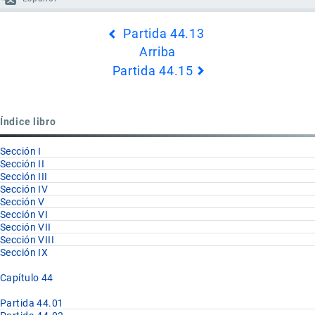
Enlaces
Partida 44.13
transversales
Arriba
de
Partida 44.15
Book
para
Partida
Índice libro
44.14
Sección I
Sección II
Sección III
Sección IV
Sección V
Sección VI
Sección VII
Sección VIII
Sección IX
Capítulo 44
Partida 44.01