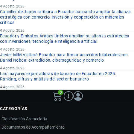
4 Agosto, 2026
Canciller de Japón arribara a Ecuador buscando ampliar la alianza
estratégica con comercio, inversión y cooperación en minerales
críticos
4 Agosto, 2026
Ecuador y Emiratos Árabes Unidos amplían su alianza estratégica
con inversiones, tecnología e inteligencia artificial
4 Agosto, 2026
Javier Milei visitará Ecuador para firmar acuerdos bilaterales con
Daniel Noboa: extradición, ciberseguridad y comercio
4 Agosto, 2026
Las mayores exportadoras de banano de Ecuador en 2025:
Ranking, cifras y análisis del sector bananero
4 Agosto, 2026
0
CATEGORÍAS
Clasificación Arancelaria
Documentos de Acompañamiento