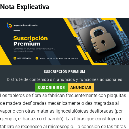
Nota Explicativa
SUSCRIPCIÓN PREMIUM
Disfrute de contenido sin anuncios y funciones adicionales
SUSCRIBIRSE
ANUNCIAR
Los tableros de fibra se fabrican frecuentemente con plaquitas
de madera desfibradas mecánicamente o desintegradas al
vapor o con otras materias lignocelulósicas desfibradas (por
ejemplo, el bagazo o el bambú). Las fibras que constituyen el
tablero se reconocen al microscopio. La cohesión de las fibras