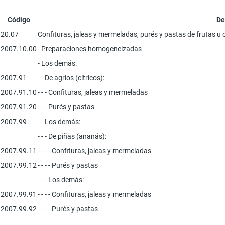
Código
De
20.07
Confituras, jaleas y mermeladas, purés y pastas de frutas u 
2007.10.00
- Preparaciones homogeneizadas
- Los demás:
2007.91
- - De agrios (cítricos):
2007.91.10
- - - Confituras, jaleas y mermeladas
2007.91.20
- - - Purés y pastas
2007.99
- - Los demás:
- - - De piñas (ananás):
2007.99.11
- - - - Confituras, jaleas y mermeladas
2007.99.12
- - - - Purés y pastas
- - - Los demás:
2007.99.91
- - - - Confituras, jaleas y mermeladas
2007.99.92
- - - - Purés y pastas