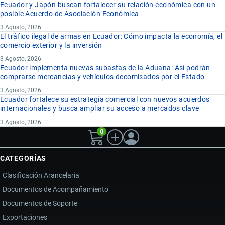
Ecuador y Japón buscan fortalecer su relación económica con un
posible Acuerdo de Asociación Económica
3 Agosto, 2026
El tráfico ilegal de armas en Ecuador: Cómo impacta la economía, el
comercio exterior y la inversión
3 Agosto, 2026
Ecuador implementa nuevas subastas de la Aduana: Así podrán
comprarse mercancías y vehículos decomisados por el Estado
3 Agosto, 2026
Ecuador fortalece su estrategia comercial con nuevos acuerdos
internacionales y busca ampliar su acceso a mercados clave
3 Agosto, 2026
0
CATEGORÍAS
Clasificación Arancelaria
Documentos de Acompañamiento
Documentos de Soporte
Exportaciones