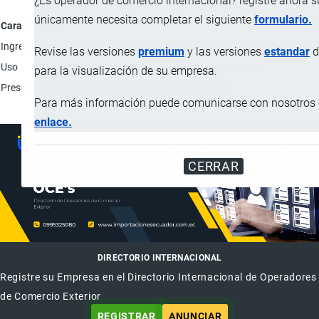
¿Es operador de comercio internacional? registre ahora 
únicamente necesita completar el siguiente
formulario.
Característica
Desc
Ingredientes
Umarí en pulpa 56.0%; Ayrampo 6.3%; Endulzante de yacó
Revise las versiones
premium
y las versiones
estandar
d
Uso
Alimento envasado para consumo humano.
para la visualización de su empresa.
Presentación
Envases de vidrio de 190 ml y 360 ml.
Para más información puede comunicarse con nosotros e
enlace.
CERRAR
DIRECTORIO INTERNACIONAL
Registre su Empresa en el Directorio Internacional de Operadores
de Comercio Exterior
REGISTRAR
ANUNCIAR