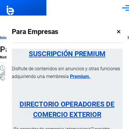
Pasar al contenido principal
Men
×
Para Empresas
Ruta
Inicio
Notas Explicativas del Sistema Armonizado
Sección II
Capí
Partida 12.08
de
SUSCRIPCIÓN PREMIUM
Nota Explicativa
por
Importaciones …
, 17 Julio, 2024
navegación
1 MINUTO
Disfrute de contenidos sin anuncios y otras funciones
6 VISTAS
adquiriendo una membresía
Premium.
Notas Explicativas
Clasificación Arancelaria
12.08 Harina de semillas o de frutos
DIRECTORIO OPERADORES DE
oleaginosos, excepto la harina de
COMERCIO EXTERIOR
mostaza