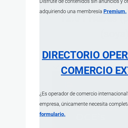
Disfrute de contenidos sin anuncios y o
adquiriendo una membresía
Premium.
12.01 Habas (po
(soya
DIRECTORIO OPE
ÍNDICE 
COMERCIO EX
¿Es operador de comercio internacional?
empresa, únicamente necesita completar
formulario.