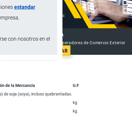
siones
estandar
 empresa.
DIRECTORIO INTERNACIONAL
se con nosotros en el
el Directorio Internacional de Operadores de Comercio Exterior
REGISTRAR
ANUNCIAR
ón de la Mercancía
U.F
les) de soja (soya), incluso quebrantadas.
kg
kg