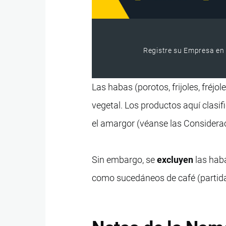
Registre su Empresa en 
Las habas (porotos, frijoles, fréj
vegetal. Los productos aquí clasi
el amargor (véanse las Considera
Sin embargo, se
excluyen
las haba
como sucedáneos de café (partida