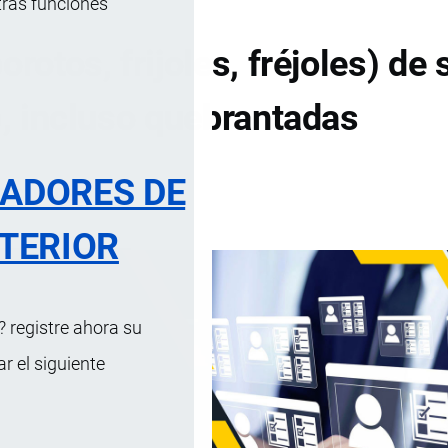
tras funciones
rotos, frijoles, fréjoles) de 
), incluso quebrantadas
RADORES DE
DE CONTENIDOS
TERIOR
 registre ahora su
 el siguiente