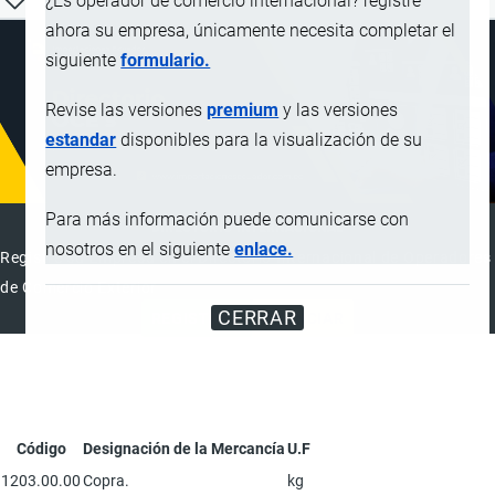
¿Es operador de comercio internacional? registre
ahora su empresa, únicamente necesita completar el
siguiente
formulario.
Revise las versiones
premium
y las versiones
estandar
disponibles para la visualización de su
empresa.
Para más información puede comunicarse con
DIRECTORIO INTERNACIONAL
nosotros en el siguiente
enlace.
Registre su Empresa en el Directorio Internacional de Operadores
de Comercio Exterior
CERRAR
REGISTRAR
ANUNCIAR
Código
Designación de la Mercancía
U.F
1203.00.00
Copra.
kg