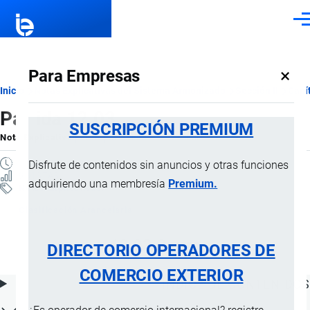
Pasar al contenido principal
Men
×
Para Empresas
Ruta
Inicio
Notas Explicativas del Sistema Armonizado
Sección II
Capí
Partida 12.03
de
SUSCRIPCIÓN PREMIUM
Nota Explicativa
por
Importaciones …
, 17 Julio, 2024
navegación
1 MINUTO
Disfrute de contenidos sin anuncios y otras funciones
9 VISTAS
adquiriendo una membresía
Premium.
Notas Explicativas
Clasificación Arancelaria
12.03 Copra
DIRECTORIO OPERADORES DE
COMERCIO EXTERIOR
ÍNDICE DE CONTENIDOS