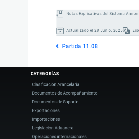
Notas Explicativas del Sistema Armon
Actualizado el 28 Junio, 2025
Es
Enlaces
Partida 11.08
transversales
de
Book
para
CATEGORÍAS
Partida
Clasificación Arancelaria
11.09
Documentos de Acompañamiento
Documentos de Soporte
Exportaciones
Importaciones
Legislación Aduanera
Operaciones internacionales