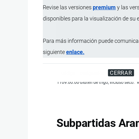
Revise las versiones
premium
y las ver
disponibles para la visualización de su
Miles de visitantes
Para más información puede comunicar
siguiente
enlace.
CERRAR
Código
Designación de la Mercancía
1109.00.00
Gluten de trigo, incluso seco.
Subpartidas Aran