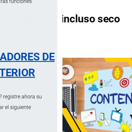
tras funciones
ten de trigo, incluso seco
DE CONTENIDOS
RADORES DE
TERIOR
 registre ahora su
 el siguiente