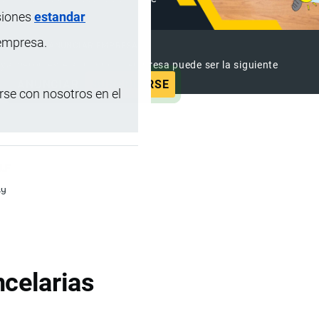
siones
estandar
 empresa.
ANUNCIAR EMPRESA
 ya vieron este anuncio, tu empresa puede ser la siguiente
ANUNCIAR
SUSCRIBIRSE
se con nosotros en el
U.F
kg
celarias