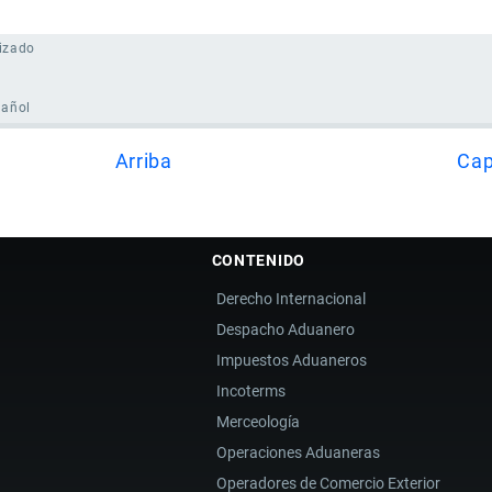
izado
pañol
Arriba
Cap
CONTENIDO
Derecho Internacional
Despacho Aduanero
Impuestos Aduaneros
Incoterms
Merceología
Operaciones Aduaneras
Operadores de Comercio Exterior