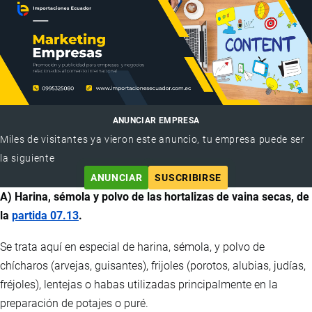
ANUNCIAR EMPRESA
Miles de visitantes ya vieron este anuncio, tu empresa puede ser
la siguiente
ANUNCIAR
SUSCRIBIRSE
A) Harina, sémola y polvo de las hortalizas de vaina secas, de
la
partida 07.13
.
Se trata aquí en especial de harina, sémola, y polvo de
chícharos (arvejas, guisantes), frijoles (porotos, alubias, judías,
fréjoles), lentejas o habas utilizadas principalmente en la
preparación de potajes o puré.