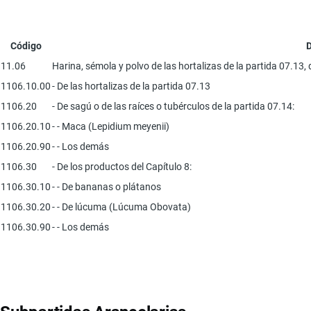
Código
D
11.06
Harina, sémola y polvo de las hortalizas de la partida 07.13, 
1106.10.00
- De las hortalizas de la partida 07.13
1106.20
- De sagú o de las raíces o tubérculos de la partida 07.14:
1106.20.10
- - Maca (Lepidium meyenii)
1106.20.90
- - Los demás
1106.30
- De los productos del Capítulo 8:
1106.30.10
- - De bananas o plátanos
1106.30.20
- - De lúcuma (Lúcuma Obovata)
1106.30.90
- - Los demás