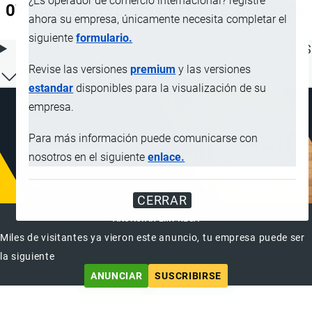
¿Es operador de comercio internacional? registre
07.14 o de los productos del Capítulo 08
ahora su empresa, únicamente necesita completar el
siguiente
formulario.
ÍNDICE DE CONTENIDOS
Revise las versiones
premium
y las versiones
estandar
disponibles para la visualización de su
empresa.
Para más información puede comunicarse con
nosotros en el siguiente
enlace.
CERRAR
ANUNCIAR EMPRESA
Miles de visitantes ya vieron este anuncio, tu empresa puede ser
la siguiente
ANUNCIAR
SUSCRIBIRSE